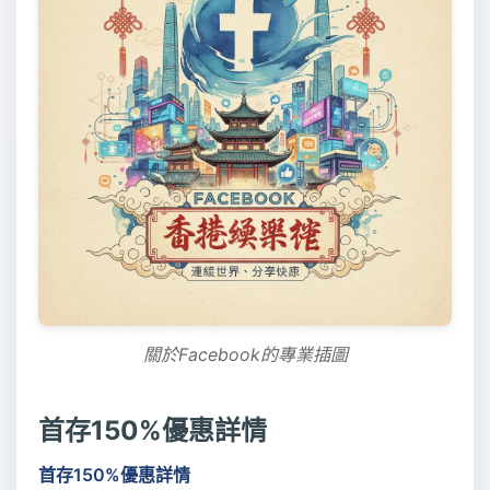
關於Facebook的專業插圖
首存150%優惠詳情
首存150%優惠詳情