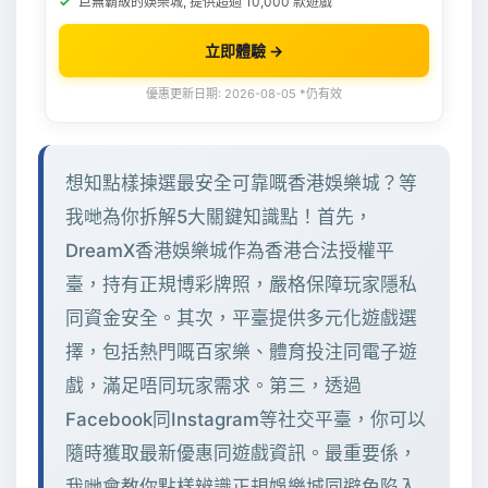
巨無霸級的娛樂城, 提供超過 10,000 款遊戲
立即體驗 →
優惠更新日期: 2026-08-05 *仍有效
想知點樣揀選最安全可靠嘅香港娛樂城？等
我哋為你拆解5大關鍵知識點！首先，
DreamX香港娛樂城作為香港合法授權平
臺，持有正規博彩牌照，嚴格保障玩家隱私
同資金安全。其次，平臺提供多元化遊戲選
擇，包括熱門嘅百家樂、體育投注同電子遊
戲，滿足唔同玩家需求。第三，透過
Facebook同Instagram等社交平臺，你可以
隨時獲取最新優惠同遊戲資訊。最重要係，
我哋會教你點樣辨識正規娛樂城同避免陷入