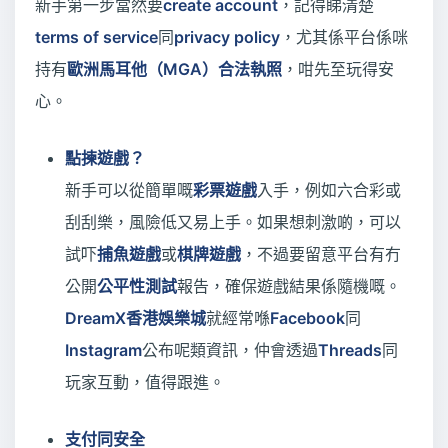
新手第一步當然要
create account
，記得睇清楚
terms of service
同
privacy policy
，尤其係平台係咪
持有
歐洲馬耳他（MGA）合法執照
，咁先至玩得安
心。
點揀遊戲？
新手可以從簡單嘅
彩票遊戲
入手，例如六合彩或
刮刮樂，風險低又易上手。如果想刺激啲，可以
試吓
捕魚遊戲
或
棋牌遊戲
，不過要留意平台有冇
公開
公平性測試
報告，確保遊戲結果係隨機嘅。
DreamX香港娛樂城
就經常喺
Facebook
同
Instagram
公布呢類資訊，仲會透過
Threads
同
玩家互動，值得跟進。
支付同安全