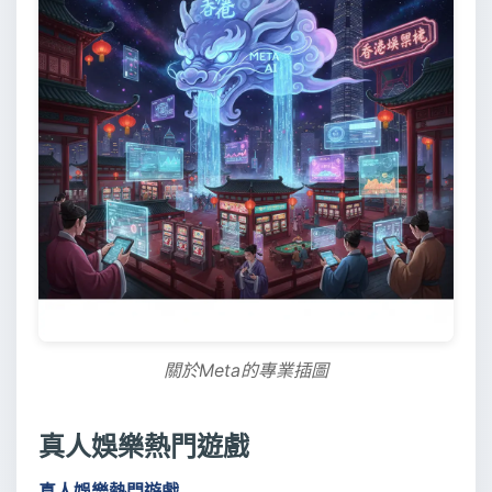
關於Meta的專業插圖
真人娛樂熱門遊戲
真人娛樂熱門遊戲