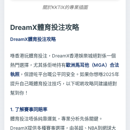
關於KKTIX的專業插圖
DreamX體育投注攻略
DreamX體育投注攻略
喺香港玩體育投注，DreamX香港娛樂城絕對係一個
熱門選擇，尤其係佢哋持有
歐洲馬耳他（MGA）合法
執照
，保證咗平台嘅公平同安全。如果你想喺2025年
提升自己嘅體育投注技巧，以下呢啲攻略同建議絕對
幫到你！
1. 了解賽事同賠率
體育投注唔係純靠運氣，專業分析先係關鍵。
DreamX提供多種賽事選擇，由英超、NBA到網球大