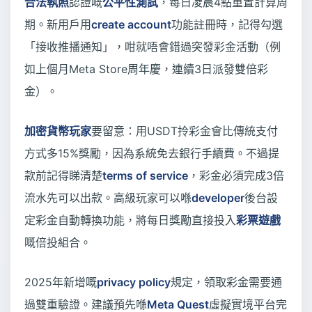
合法執照
認證嘅
公平性測試
，每日凌晨4點重置計算周
期。新用戶用
create account
功能註冊時，記得勾選
「接收推播通知」，咁就唔會錯過突發彩金活動（例
如上個月Meta Store周年慶，連續3日派發雙倍彩
金）。
加密貨幣玩家
要留意：用USDT拎彩金會比傳統支付
方式多15%獎勵，因為系統免去銀行手續費。不過提
款前記得睇清楚
terms of service
，彩金必須完成3倍
流水先可以出款。高級玩家可以喺
developer
後台設
定彩金自動轉換功能，將每日獎勵直接投入
彩票遊戲
嘅倍投組合。
2025年新增嘅
privacy policy
規定，領取彩金需要通
過雙重驗證。建議預先喺
Meta Quest
虛擬實境平台完