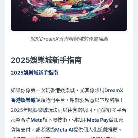
關於DreamX香港娛樂城的專業插圖
2025娛樂城新手指南
2025娛樂城新手指南
如果你係第一次玩香港娛樂城，尤其係想試
DreamX
香港娛樂城
呢類熱門平台，咁就要留意以下攻略啦！
2025年嘅娛樂城玩法同以往有啲唔同，而家好多平台
都整合咗
Meta
旗下嘅技術，例如用
Meta Pay
做加密
貨幣支付，或者透過
Meta AI
提供個人化遊戲推薦。