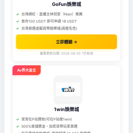
GoFun娛樂城
台灣網紅、直播主林倪安（Nian）推薦
首存100 USDT 即可申請 18 USDT
台灣首選虛擬貨幣娛樂城(高匿名性)
立即體驗 →
優惠更新日期: 2026-08-05 *仍有效
Av界大金主
1win娛樂城
常常在P站贊助(可在P站搜1win)
500%首儲獎金，加密貨幣玩家首選