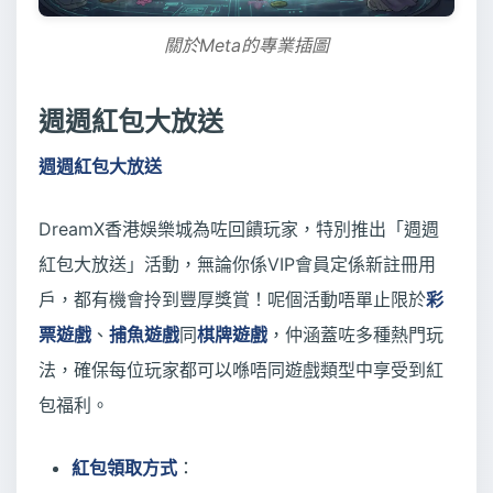
關於Meta的專業插圖
週週紅包大放送
週週紅包大放送
DreamX香港娛樂城為咗回饋玩家，特別推出「週週
紅包大放送」活動，無論你係VIP會員定係新註冊用
戶，都有機會拎到豐厚獎賞！呢個活動唔單止限於
彩
票遊戲
、
捕魚遊戲
同
棋牌遊戲
，仲涵蓋咗多種熱門玩
法，確保每位玩家都可以喺唔同遊戲類型中享受到紅
包福利。
紅包領取方式
：