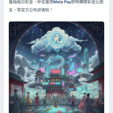
盤抽每日彩金，仲支援用
Meta Pay
即時轉贈彩金比朋
友，等官方公布詳情啦！