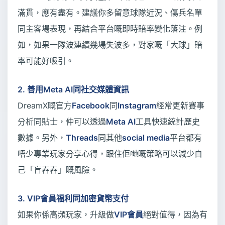
滿貫，應有盡有。建議你多留意球隊近況、傷兵名單
同主客場表現，再結合平台嘅即時賠率變化落注。例
如，如果一隊波連續幾場失波多，對家嘅「大球」賠
率可能好吸引。
2. 善用Meta AI同社交媒體資訊
DreamX嘅官方
Facebook
同
Instagram
經常更新賽事
分析同貼士，仲可以透過
Meta AI
工具快速統計歷史
數據。另外，
Threads
同其他
social media
平台都有
唔少專業玩家分享心得，跟住佢哋嘅策略可以減少自
己「盲舂舂」嘅風險。
3. VIP會員福利同加密貨幣支付
如果你係高頻玩家，升級做
VIP會員
絕對值得，因為有