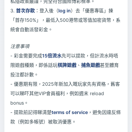
私隱政策嚴謹，完全符合國際博彩標準。
3.
首次存款
：登入後（
log in
）去「優惠專區」揀
「首存150%」，最低入500港幣或等值加密貨幣，系
統會自動派發彩金。
注意事項
- 彩金需要完成
15倍流水
先可以提款，但計流水時唔
限遊戲種類，即係話玩
棋牌遊戲
、
捕魚遊戲
甚至體育
投注都計數。
- 優惠期有限，2025年新加入嘅玩家先有資格，舊客
可以睇吓其他VIP會員福利，例如週末 reload
bonus。
- 提款前記得睇清楚
terms of service
，避免因違反條
款（例如多帳號）被取消優惠。