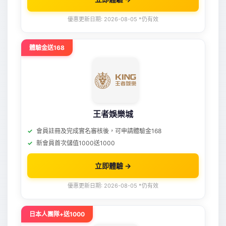
優惠更新日期: 2026-08-05 *仍有效
體驗金送168
王者娛樂城
會員註冊及完成實名審核後，可申請體驗金168
新會員首次儲值1000送1000
立即體驗 →
優惠更新日期: 2026-08-05 *仍有效
日本人團隊+送1000