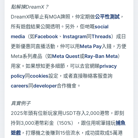
點解揀DreamX？
DreamX唔單止有MGA牌照，仲定期做
公平性測試
，
所有遊戲結果公開透明。另外，佢哋嘅
social
media
（如
Facebook
、
Instagram
同
Threads
）成日
更新優惠同直播活動，仲可以用
Meta Pay
入錢，方便
Meta系列產品（如
Meta Quest
或
Ray-Ban Meta
）
用家。如果想知更多細節，可以去官網睇
privacy
policy
同
cookies
設定，或者直接聯絡客服查詢
careers
同
developer
合作機會。
真實例子
2025年頭有位新玩家用USDT存入2,000港幣，即刻
拎到3,000港幣彩金（150%），跟住用呢筆錢玩
捕魚
遊戲
，打爆機之後賺到15倍流水，成功提款成5萬港