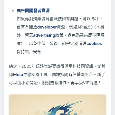
廣告同開發者資源
如果你對娛樂城背後嘅技術有興趣，可以睇吓平
台有冇開放
developer
資源，例如API或SDK。另
外，留意
advertising
政策，避免點擊來歷不明嘅
廣告，以免中伏。最後，記得定期清理
cookies
，
保持帳戶安全。
總之，2025年玩娛樂城要識得活用科技同資訊，尤其
係
Meta
生態圈嘅工具，同埋揀間有信譽嘅平台。新手
可以由小額開始，慢慢熟悉運作，再享受VIP待遇！