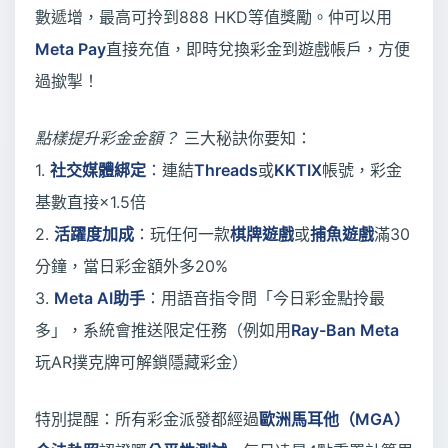
數遞增，最高可拎到888 HKD等值獎勵。仲可以用
Meta Pay
直接充值，即時兌換彩金到遊戲帳戶，方便
過撳掣！
點樣提升彩金金額？
三大秘訣你要知：
1.
社交媒體綁定
：連結
Threads
或
KKTIX
帳號，彩金
基數直接×1.5倍
2.
活躍度加成
：玩任何一款
棋牌遊戲
或
捕魚遊戲
滿30
分鐘，當日彩金額外多20%
3.
Meta AI助手
：用語音指令問「今日彩金點拎最
多」，系統會推送限定任務（例如用
Ray-Ban Meta
玩AR撲克牌可解鎖隱藏彩金）
特別提醒：所有彩金派發都經過
歐洲馬耳他（MGA）