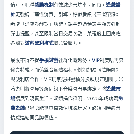
值），呢種
獎勵機制
有效減少棄坑率。同時，
遊戲設
計
更強調「理性消費」引導，好似騰訊《王者榮耀》
新增「消費冷靜期」功能，課金超過預設金額會強制
彈出提醒，甚至限制當日交易次數，某程度上回應咗
各國對
遊戲營利模式
嘅監管壓力。
最後不得不提
手機遊戲
社群化嘅趨勢，
VIP
制度唔再只
係賣特權，而係整合實體福利。例如網易《陰陽師》
與便利店合作，VIP玩家憑遊戲積分換領現磨咖啡；米
哈遊則將會員等級同線下音樂會門票綁定，將
遊戲市
場
擴展到現實生活。呢類操作證明，2025年成功嘅
免
費遊戲
已經唔能夠單靠數值坑殺玩家，必須同時經營
情感連結同品牌價值。