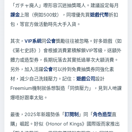
「ガチャ廃人」嚟形容沉迷抽獎嘅人。建議設定每月
課金
上限（例如500蚊），同埋優先買
遊戲代幣
折扣
包，等官方做活動時先大手入貨。
其次，
VIP系統
同
公會
獎勵往往被忽略。好多遊戲（如
《第七史詩》）會根據消費累積解鎖VIP等級，送額外
體力或造型券，長期玩落去其實抵過單次大額消費。
另外，加入活躍
公會
可以拎到免費抽獎券同強化素
材，減少自己洗錢壓力。記住：
遊戲公司
設計
Freemium機制就係想製造「同儕壓力」，見到人哋課
爆唔好跟車太貼。
最後，2025年新趨勢係「
訂閱制
」同「
角色造型
直
購」崛起。好似《Honor of Kings》國際版而家推出