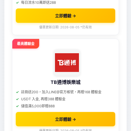
每日流水10萬即送288
立即體驗 →
優惠更新日期: 2026-08-05 *仍有效
最高體驗金
TB通博娛樂城
註冊送200，加入LINE@官方帳號，再贈168 體驗金
USDT 入金, 再贈388 體驗金
儲值滿5,000即贈888
立即體驗 →
優惠更新日期: 2026-08-05 *仍有效