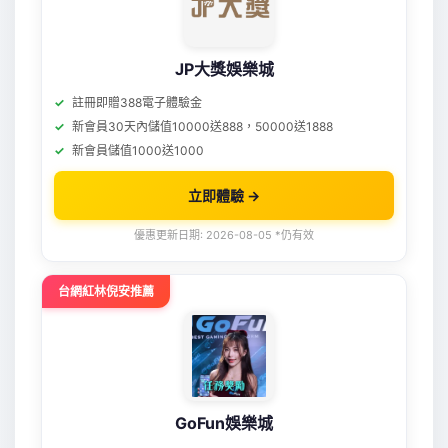
JP大獎娛樂城
註冊即贈388電子體驗金
新會員30天內儲值10000送888，50000送1888
新會員儲值1000送1000
立即體驗 →
優惠更新日期: 2026-08-05 *仍有效
台網紅林倪安推薦
GoFun娛樂城