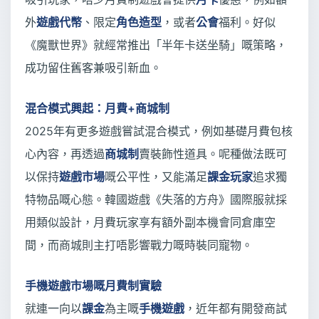
外
遊戲代幣
、限定
角色造型
，或者
公會
福利。好似
《魔獸世界》就經常推出「半年卡送坐騎」嘅策略，
成功留住舊客兼吸引新血。
混合模式興起：月費+商城制
2025年有更多遊戲嘗試混合模式，例如基礎月費包核
心內容，再透過
商城制
賣裝飾性道具。呢種做法既可
以保持
遊戲市場
嘅公平性，又能滿足
課金玩家
追求獨
特物品嘅心態。韓國遊戲《失落的方舟》國際服就採
用類似設計，月費玩家享有額外副本機會同倉庫空
間，而商城則主打唔影響戰力嘅時裝同寵物。
手機遊戲市場嘅月費制實驗
就連一向以
課金
為主嘅
手機遊戲
，近年都有開發商試