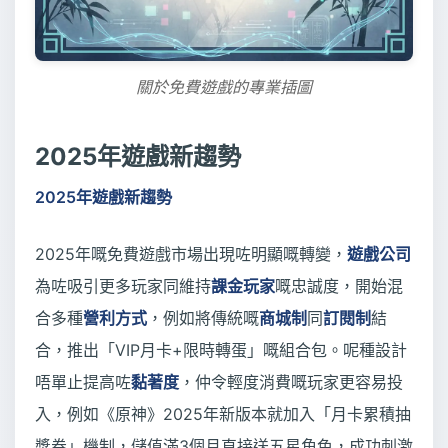
關於免費遊戲的專業插圖
2025年遊戲新趨勢
2025年遊戲新趨勢
2025年嘅免費遊戲市場出現咗明顯嘅轉變，
遊戲公司
為咗吸引更多玩家同維持
課金玩家
嘅忠誠度，開始混
合多種
營利方式
，例如將傳統嘅
商城制
同
訂閱制
結
合，推出「VIP月卡+限時轉蛋」嘅組合包。呢種設計
唔單止提高咗
黏著度
，仲令輕度消費嘅玩家更容易投
入，例如《原神》2025年新版本就加入「月卡累積抽
獎券」機制，儲值滿3個月直接送五星角色，成功刺激