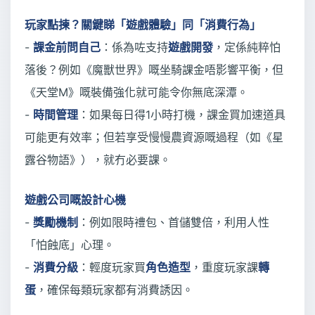
玩家點揀？關鍵睇「遊戲體驗」同「消費行為」
-
課金前問自己
：係為咗支持
遊戲開發
，定係純粹怕
落後？例如《魔獸世界》嘅坐騎課金唔影響平衡，但
《天堂M》嘅裝備強化就可能令你無底深潭。
-
時間管理
：如果每日得1小時打機，課金買加速道具
可能更有效率；但若享受慢慢農資源嘅過程（如《星
露谷物語》），就冇必要課。
遊戲公司嘅設計心機
-
獎勵機制
：例如限時禮包、首儲雙倍，利用人性
「怕蝕底」心理。
-
消費分級
：輕度玩家買
角色造型
，重度玩家課
轉
蛋
，確保每類玩家都有消費誘因。