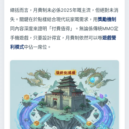
總括而言，月費制未必係2025年嘅主流，但絕對未消
失。關鍵在於點樣結合現代玩家嘅需求，用
獎勵機制
同內容深度來證明「付費值得」。無論係傳統MMO定
手機遊戲，只要設計得宜，月費制依然可以喺
遊戲營
利模式
中佔一席位。