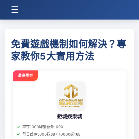
☰
免費遊戲機制如何解決？專
家教你5大實用方法
最高獎金
鉅城娛樂城
首存1000即獲額外1000
每日首存5000送88，10000送188