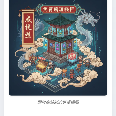
關於商城制的專業插圖