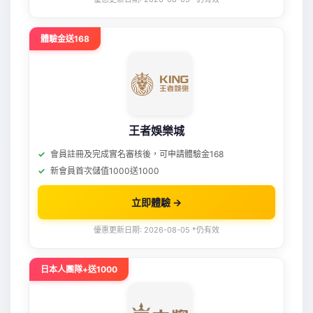
體驗金送168
王者娛樂城
會員註冊及完成實名審核後，可申請體驗金168
新會員首次儲值1000送1000
立即體驗 →
優惠更新日期: 2026-08-05 *仍有效
日本人團隊+送1000