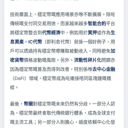
技術層面上，穩定幣嘅應用場景亦喺不斷擴展。除咗
傳統嘅支付同交易用途，而家越來越多
智能合約
平台
將穩定幣整合到
代幣經濟
中，例如用於
質押
或作為
生
息資產
。
IC代幣
（即利息代幣）就係一個好例子，用
戶可以透過持有穩定幣嚟賺取被動收入，同時避免
加
密貨幣
價格波動嘅風險。另外，
流動性碎片化
問題亦
因為穩定幣嘅普及而得到改善，特別係喺
去中心金融
（DeFi）領域，穩定幣成為咗連接唔同區塊鏈嘅橋
樑。
最後，
幣圈
對穩定幣嘅未來仍然有分歧。一部分人認
為，穩定幣最終會取代傳統銀行體系，成為全球支付
嘅主流工具；另一部分人則擔心，過度依賴中心化發