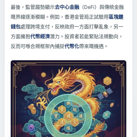
最後，監管趨勢顯示
去中心金融
（DeFi）與傳統金融
嘅界線逐漸模糊。例如，香港金管局正試驗用
區塊鏈
錢包
處理跨境支付，反映政府一方面打擊亂象，另一
方面擁抱
代幣經濟
潛力。投資者若能緊貼法規動向，
反而可喺合規框架內捕捉
代幣化
帶來嘅機遇。