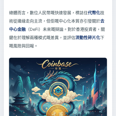
總體而言，數位人民幣嘅快速發展，標誌住
代幣化
技
術從邊緣走向主流，但佢嘅中心化本質亦引發關於
去
中心金融
（DeFi）未來嘅辯論。對於香港投資者，關
鍵在於理解兩種模式嘅差異，並評估
流動性碎片化
下
嘅風險與回報。