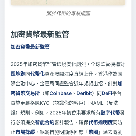
關於代幣的專業插圖
加密貨幣最新監管
加密貨幣最新監管
2025年加密貨幣監管環境變化劇烈，全球監管機構對
區塊鏈
同
代幣化
資產嘅關注度直線上升。香港作為國
際金融中心，金管局同證監會近年頻頻出招，針對
加
密貨幣交易所
（如
Coinbase
、
Deribit
）同
DeFi
平台
實施更嚴格嘅KYC（認識你的客戶）同AML（反洗
錢）規則。例如，2025年初香港要求所有
數字代幣
發
行必須提交
智能合約
審計報告，確保
代幣透明度
同防
止
市場操縱
。呢啲措施明顯係回應「
幣圈
」過去嘅亂