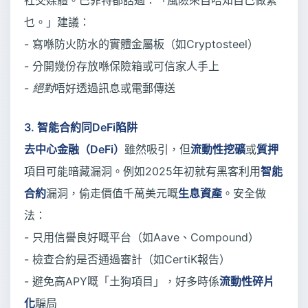
社交媒體。巴菲特都話過：「風險來自唔知自己做緊
乜。」建議：
- 寫喺防火防水的實體金屬板（如Cryptosteel）
- 分開幾份存放喺保險箱或可信家人手上
-
絕對
唔好透過訊息或電郵傳送
3. 智能合約同DeFi陷阱
去中心金融（DeFi）
雖然吸引，但
流動性挖礦
或
質押
項目可能暗藏漏洞。例如2025年初就有黑客利用
智能
合約
漏洞，偷走價值千萬美元嘅
生息資產
。安全做
法：
- 只用信譽良好嘅平台（如Aave、Compound）
- 檢查合約是否通過審計（如CertiK報告）
- 避免高APY嘅「土狗項目」，好多時係
流動性碎片
化
騙局