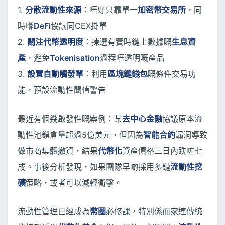
1.
分散流動性來源
：唔好只靠單一
加密幣交易所
，同
時喺
DeFi
協議同CEX掛單
2.
關注代幣透明度
：揀選有實時鏈上數據嘅
生息資
產
，避免
Tokenisation
過程唔透明嘅產品
3.
設置自動觸發單
：利用
區塊鏈錢包
嘅條件交易功
能，預設流動性閾值警告
最近有個幾啟發性嘅案例：某
去中心金融
協議原本流
動性池鎖倉量超過5億美元，但因為
智能合約
漏洞導致
做市商集體撤資，結果
代幣化
資產價格三日內跌咗七
成。事後分析發現，如果團隊早啲採用多鏈
流動性挖
礦
策略，或者可以減輕衝擊。
流動性管理已經成為
幣圈
必修課，特別係而家連傳統