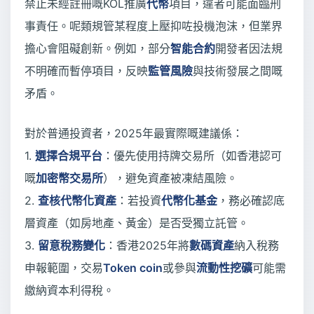
禁止未經註冊嘅KOL推廣
代幣
項目，違者可能面臨刑
事責任。呢類規管某程度上壓抑咗投機泡沫，但業界
擔心會阻礙創新。例如，部分
智能合約
開發者因法規
不明確而暫停項目，反映
監管風險
與技術發展之間嘅
矛盾。
對於普通投資者，2025年最實際嘅建議係：
1.
選擇合規平台
：優先使用持牌交易所（如香港認可
嘅
加密幣交易所
），避免資產被凍結風險。
2.
查核代幣化資產
：若投資
代幣化基金
，務必確認底
層資產（如房地產、黃金）是否受獨立託管。
3.
留意稅務變化
：香港2025年將
數碼資產
納入稅務
申報範圍，交易
Token coin
或參與
流動性挖礦
可能需
繳納資本利得稅。