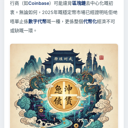
行商（如
Coinbase
）可能違背
區塊鏈
去中心化嘅初
衷。無論如何，2025年嘅穩定幣市場已經證明咗佢哋
唔單止係
數字代幣
嘅一種，更係整個
代幣化
經濟不可
或缺嘅一環。