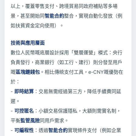
以上，覆蓋零售支付、跨境貿易同政府補貼等多場
景，甚至開始同
智能合約
整合，實現自動化發放（例
如扶貧資金定向使用）。
技術與應用層面
數位人民幣嘅底層設計採用「雙層運營」模式：央行
負責發行，商業銀行（如工行、建行）則分發至用戶
嘅
區塊鏈錢包
。相比傳統支付工具，e-CNY嘅優勢在
於：
-
即時結算
：交易無需經過第三方，降低手續費同延
遲。
-
可控匿名
：小額交易保護隱私，大額則需實名制，
平衡
監管風險
同用戶需求。
-
可編程性
：透過
智能合約
實現條件支付（例如企業