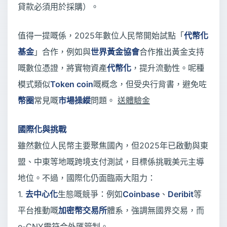
貸款必須用於採購）。
值得一提嘅係，2025年數位人民幣開始試點「
代幣化
基金
」合作，例如與
世界黃金協會
合作推出黃金支持
嘅數位憑證，將實物資產
代幣化
，提升流動性。呢種
模式類似
Token coin
嘅概念，但受央行背書，避免咗
幣圈
常見嘅
市場操縱
問題。
送體驗金
國際化與挑戰
雖然數位人民幣主要聚焦國內，但2025年已啟動與東
盟、中東等地嘅跨境支付測試，目標係挑戰美元主導
地位。不過，國際化仍面臨兩大阻力：
1.
去中心化
生態嘅競爭：例如
Coinbase
、
Deribit
等
平台推動嘅
加密幣交易所
體系，強調無國界交易，而
e-CNY需符合外匯管制。