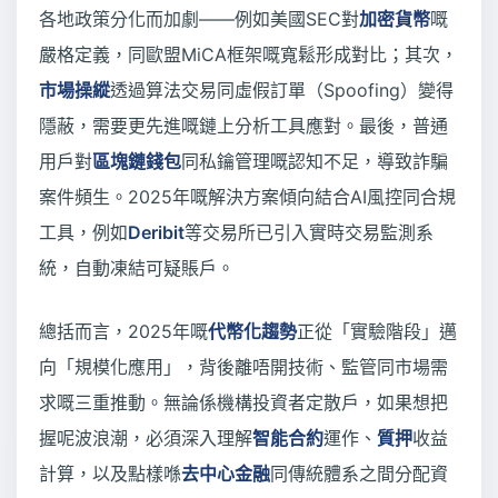
各地政策分化而加劇——例如美國SEC對
加密貨幣
嘅
嚴格定義，同歐盟MiCA框架嘅寬鬆形成對比；其次，
市場操縱
透過算法交易同虛假訂單（Spoofing）變得
隱蔽，需要更先進嘅鏈上分析工具應對。最後，普通
用戶對
區塊鏈錢包
同私鑰管理嘅認知不足，導致詐騙
案件頻生。2025年嘅解決方案傾向結合AI風控同合規
工具，例如
Deribit
等交易所已引入實時交易監測系
統，自動凍結可疑賬戶。
總括而言，2025年嘅
代幣化趨勢
正從「實驗階段」邁
向「規模化應用」，背後離唔開技術、監管同市場需
求嘅三重推動。無論係機構投資者定散戶，如果想把
握呢波浪潮，必須深入理解
智能合約
運作、
質押
收益
計算，以及點樣喺
去中心金融
同傳統體系之間分配資