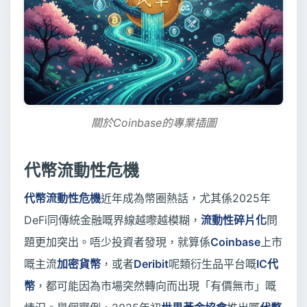
關於Coinbase的專業插圖
代幣流動性危機
代幣流動性危機
近年成為幣圈熱話，尤其係2025年
DeFi同傳統金融嘅界線越嚟越模糊，
流動性碎片化
問
題更加突出。唔少投資者發現，就算係
Coinbase
上市
嘅主流
加密貨幣
，或者
Deribit
呢類衍生品平台嘅
IC代
幣
，都可能因為市場突然轉向而出現「有價無市」嘅