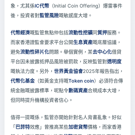
象，尤其係
IC代幣
（Initial Coin Offering）爆雷事件
後，投資者對
監管風險
嘅敏感度大增。
代幣經濟
嘅監管焦點仲包括
流動性挖礦
同
質押
服務。
而家香港證監會要求平台公開
生息資產
嘅底層協議，
避免
流動性碎片化
問題。舉個實例，某
去中心化
借貸
平台因未披露抵押品風險被罰款，反映監管對
透明度
嘅執法力度。另外，
世界黃金協會
2025年報告指出，
代幣化基金
（如黃金支持嘅
Token coin
）必須符合傳
統金融嘅披露標準，呢點令
數碼資產
合規成本大增，
但同時提升機構投資者信心。
值得一提嘅係，監管亦開始針對名人背書亂象。好似
「
巴菲特
效應」曾推高某些
加密貨幣
價格，而家香港