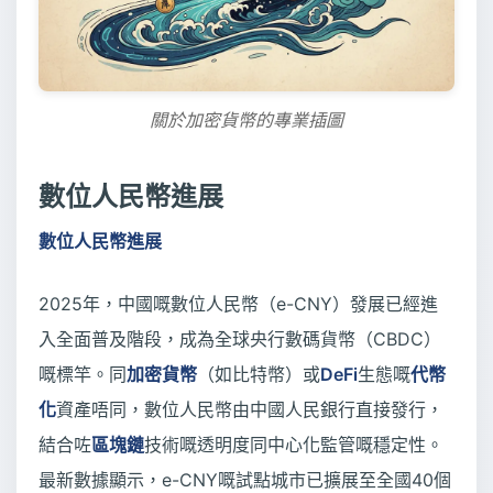
關於加密貨幣的專業插圖
數位人民幣進展
數位人民幣進展
2025年，中國嘅數位人民幣（e-CNY）發展已經進
入全面普及階段，成為全球央行數碼貨幣（CBDC）
嘅標竿。同
加密貨幣
（如比特幣）或
DeFi
生態嘅
代幣
化
資產唔同，數位人民幣由中國人民銀行直接發行，
結合咗
區塊鏈
技術嘅透明度同中心化監管嘅穩定性。
最新數據顯示，e-CNY嘅試點城市已擴展至全國40個