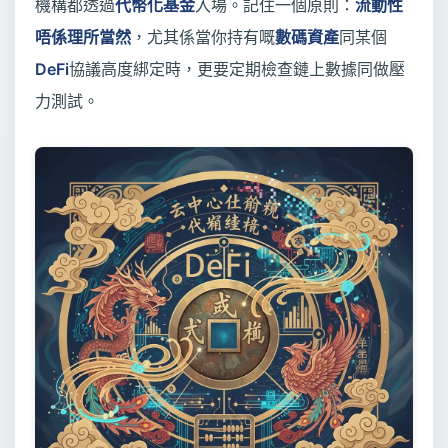
機構都透過
代幣化基金
入場。記住一個原則：
流動性
唔係理所當然
，尤其係當你持有嘅
數碼資產
同某個
DeFi
協議高度綁定時，更要定期檢查鏈上數據同做壓
力測試。