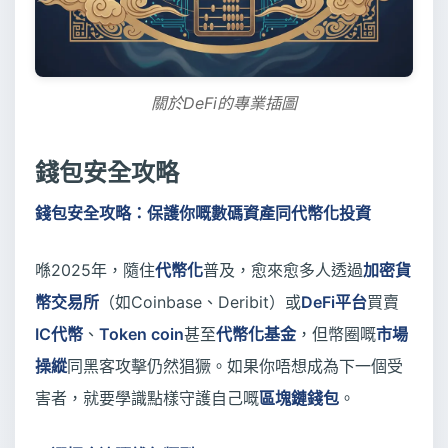
關於DeFi的專業插圖
錢包安全攻略
錢包安全攻略：保護你嘅數碼資產同代幣化投資
喺2025年，隨住
代幣化
普及，愈來愈多人透過
加密貨
幣交易所
（如Coinbase、Deribit）或
DeFi平台
買賣
IC代幣
、
Token coin
甚至
代幣化基金
，但幣圈嘅
市場
操縱
同黑客攻擊仍然猖獗。如果你唔想成為下一個受
害者，就要學識點樣守護自己嘅
區塊鏈錢包
。