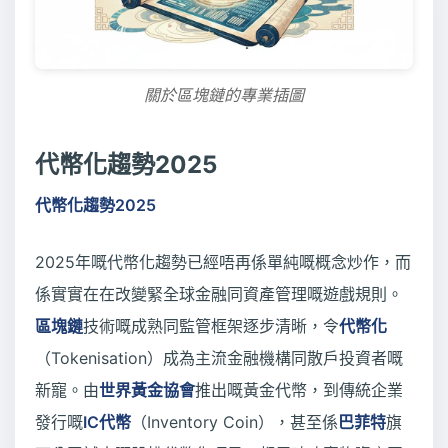
關於區塊鏈的專業插圖
代幣化趨勢2025
代幣化趨勢2025
2025年嘅代幣化趨勢已經唔再係單純嘅概念炒作，而
係實實在在改變緊全球金融同資產管理嘅遊戲規則。
區塊鏈
技術嘅成熟同監管框架逐步清晰，令
代幣化
（Tokenisation）成為主流金融機構同散戶投資者嘅
新寵。由
世界黃金協會
推出嘅黃金代幣，到傳統企業
發行嘅
IC代幣
（Inventory Coin），甚至係
巴菲特
旗