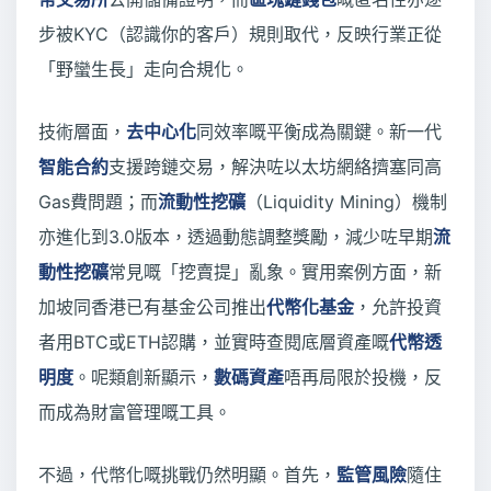
步被KYC（認識你的客戶）規則取代，反映行業正從
「野蠻生長」走向合規化。
技術層面，
去中心化
同效率嘅平衡成為關鍵。新一代
智能合約
支援跨鏈交易，解決咗以太坊網絡擠塞同高
Gas費問題；而
流動性挖礦
（Liquidity Mining）機制
亦進化到3.0版本，透過動態調整獎勵，減少咗早期
流
動性挖礦
常見嘅「挖賣提」亂象。實用案例方面，新
加坡同香港已有基金公司推出
代幣化基金
，允許投資
者用BTC或ETH認購，並實時查閱底層資產嘅
代幣透
明度
。呢類創新顯示，
數碼資產
唔再局限於投機，反
而成為財富管理嘅工具。
不過，代幣化嘅挑戰仍然明顯。首先，
監管風險
隨住