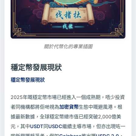
關於代幣化的專業插圖
穩定幣發展現狀
穩定幣發展現狀
2025年嘅穩定幣市場已經進入一個成熟期，唔少投資
者同機構都將佢哋視為
加密貨幣
生態中嘅避風港。根
據最新數據，全球穩定幣總市值已經突破2,000億美
元，其中
USDT
同
USDC
繼續主導市場，但亦出現咗一