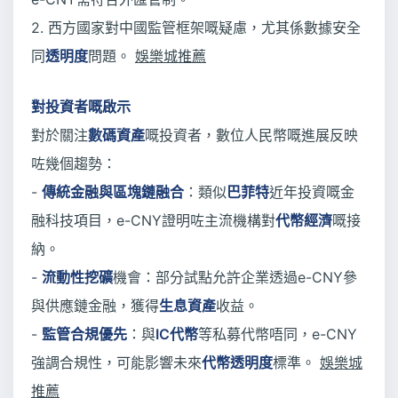
2. 西方國家對中國監管框架嘅疑慮，尤其係數據安全
同
透明度
問題。
娛樂城推薦
對投資者嘅啟示
對於關注
數碼資產
嘅投資者，數位人民幣嘅進展反映
咗幾個趨勢：
-
傳統金融與區塊鏈融合
：類似
巴菲特
近年投資嘅金
融科技項目，e-CNY證明咗主流機構對
代幣經濟
嘅接
納。
-
流動性挖礦
機會：部分試點允許企業透過e-CNY參
與供應鏈金融，獲得
生息資產
收益。
-
監管合規優先
：與
IC代幣
等私募代幣唔同，e-CNY
強調合規性，可能影響未來
代幣透明度
標準。
娛樂城
推薦