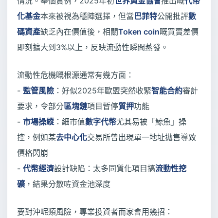
情況。舉個實例，2025年初
世界黃金協會
推出嘅
代幣
化基金
本來被視為穩陣選擇，但當
巴菲特
公開批評
數
碼資產
缺乏內在價值後，相關
Token coin
嘅買賣差價
即刻擴大到3%以上，反映流動性瞬間蒸發。
流動性危機嘅根源通常有幾方面：
-
監管風險
：好似2025年歐盟突然收緊
智能合約
審計
要求，令部分
區塊鏈
項目暫停
質押
功能
-
市場操縱
：細市值
數字代幣
尤其易被「鯨魚」操
控，例如某
去中心化
交易所曾出現單一地址拋售導致
價格閃崩
-
代幣經濟
設計缺陷：太多同質化項目搞
流動性挖
礦
，結果分散咗資金池深度
要對沖呢類風險，專業投資者而家會用幾招：