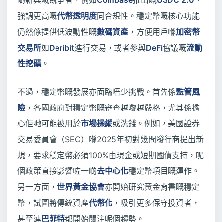
啲新興嘅競爭者，例如
Coinbase
推出嘅
USDC 2.0
，
強調更高嘅
代幣透明度
同合規性。穩定幣嘅核心功能
仍然係提供低波動性嘅
數碼資產
，方便用戶喺
加密幣
交易所
如
Deribit
進行交易，或者參與
DeFi
協議嘅
流動
性挖礦
。
不過，穩定幣嘅發展亦面臨唔少挑戰。首先係
監管風
險
，各國政府對穩定幣嘅審查越嚟越嚴格，尤其係擔
心佢哋可能被用於
市場操縱
或洗錢。例如，美國證券
交易委員會（SEC）喺2025年初對幾間發行商提出新
規，要求穩定幣必須100%由現金或短期國債支持，呢
個政策直接影響咗一啲
去中心化
穩定幣項目嘅運作。
另一方面，
世界黃金協會
亦開始研究黃金背書嘅穩定
幣，試圖將傳統資產
代幣化
，吸引更多保守投資者，
甚至連
巴菲特
都開始關注呢個趨勢。