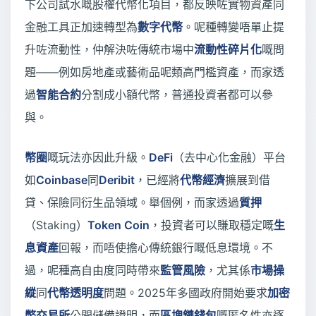
下公司試水嘅股權代幣化項目，都反映咗實物資產同
金融工具正加速轉型為
數字代幣
。呢種轉變唔單止提
升咗流動性，仲解決咗傳統市場中
流動性碎片化
嘅問
題——例如房地產或藝術品呢類高門檻資產，而家透
過
智能合約
分割成小額代幣，普通投資者都可以參
與。
幣圈
嘅玩法亦因此升級。
DeFi
（去中心化金融）平台
如
Coinbase
同
Deribit
，已經將
代幣經濟
擴展到借
貸、保險同衍生品領域。舉個例，而家透過
質押
（Staking）
Token Coin
，投資者可以賺取穩定嘅
生
息資產
回報，而唔使擔心傳統銀行嘅低息環境。不
過，呢種高自由度同時帶來
監管風險
，尤其係
市場操
縱
同
代幣透明度
問題。2025年多國政府開始要求
加密
幣交易所
公開儲備證明，而
區塊鏈錢包
嘅匿名性亦逐