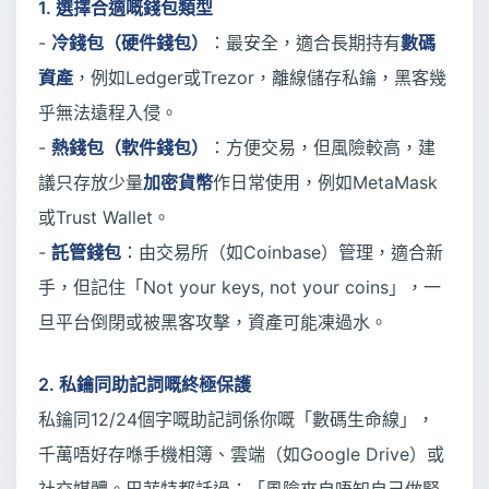
1. 選擇合適嘅錢包類型
-
冷錢包（硬件錢包）
：最安全，適合長期持有
數碼
資產
，例如Ledger或Trezor，離線儲存私鑰，黑客幾
乎無法遠程入侵。
-
熱錢包（軟件錢包）
：方便交易，但風險較高，建
議只存放少量
加密貨幣
作日常使用，例如MetaMask
或Trust Wallet。
-
託管錢包
：由交易所（如Coinbase）管理，適合新
手，但記住「Not your keys, not your coins」，一
旦平台倒閉或被黑客攻擊，資產可能凍過水。
2. 私鑰同助記詞嘅終極保護
私鑰同12/24個字嘅助記詞係你嘅「數碼生命線」，
千萬唔好存喺手機相簿、雲端（如Google Drive）或