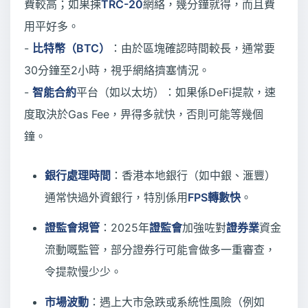
費較高；如果揀
TRC-20
網絡，幾分鐘就得，而且費
用平好多。
-
比特幣（BTC）
：由於區塊確認時間較長，通常要
30分鐘至2小時，視乎網絡擠塞情況。
-
智能合約
平台（如以太坊）：如果係DeFi提款，速
度取決於Gas Fee，畀得多就快，否則可能等幾個
鐘。
銀行處理時間
：香港本地銀行（如中銀、滙豐）
通常快過外資銀行，特別係用
FPS轉數快
。
證監會規管
：2025年
證監會
加強咗對
證券業
資金
流動嘅監管，部分證券行可能會做多一重審查，
令提款慢少少。
市場波動
：遇上大市急跌或系統性風險（例如