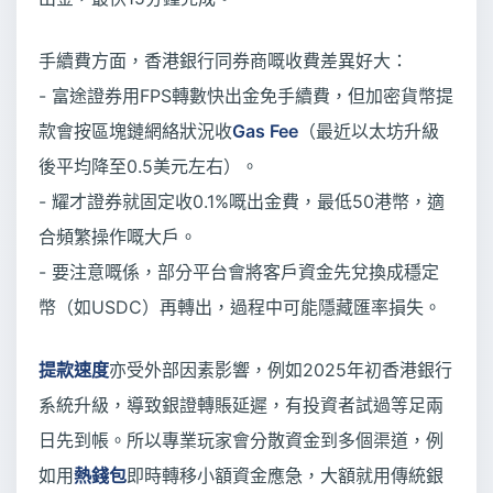
手續費方面，香港銀行同券商嘅收費差異好大：
- 富途證券用FPS轉數快出金免手續費，但加密貨幣提
款會按區塊鏈網絡狀況收
Gas Fee
（最近以太坊升級
後平均降至0.5美元左右）。
- 耀才證券就固定收0.1%嘅出金費，最低50港幣，適
合頻繁操作嘅大戶。
- 要注意嘅係，部分平台會將客戶資金先兌換成穩定
幣（如USDC）再轉出，過程中可能隱藏匯率損失。
提款速度
亦受外部因素影響，例如2025年初香港銀行
系統升級，導致銀證轉賬延遲，有投資者試過等足兩
日先到帳。所以專業玩家會分散資金到多個渠道，例
如用
熱錢包
即時轉移小額資金應急，大額就用傳統銀