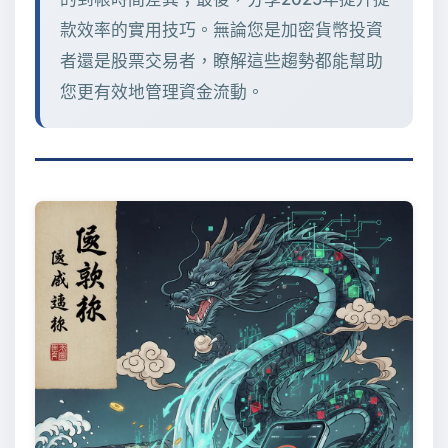
款效率的實用技巧。無論您是加密貨幣投資
者還是股票交易者，瞭解這些趨勢都能幫助
您更有效地管理資金流動。