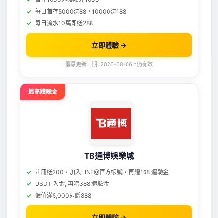
每日首存5000送88，10000送188
每日流水10萬即送288
立即體驗 →
優惠更新日期: 2026-08-06 *仍有效
最高體驗金
TB通博娛樂城
註冊送200，加入LINE@官方帳號，再贈168 體驗金
USDT 入金, 再贈388 體驗金
儲值滿5,000即贈888
立即體驗 →