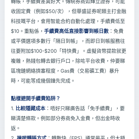
轉賬，手續費差異好大。傳統券商如輝立證券，可能
收固定費（例如$50/次），但華盛証券呢類主打金融
科技嘅平台，會用智能合約自動化處理，手續費低至
$10。重點係，
手續費高低直接影響到帳日數
：免費
或平價選項多數行「隔日到帳」，而即日到帳服務往
往要附加$100-$200「特快費」。虛擬貨幣提款就更
複雜，熱錢包轉去銀行戶口，除咗平台收費，仲要睇
區塊鏈網絡擠塞程度，Gas費（交易礦工費）暴升
時，可能等成幾個鐘先完成。
點樣避開手續費陷阱？
1.
比較隱藏成本
：唔好只睇廣告話「免手續費」，要
睇清楚條款。例如部分券商免入金費，但出金時收
返。
2.
揀啱轉賬方式
：轉數快（FPS）通常最平，但大額