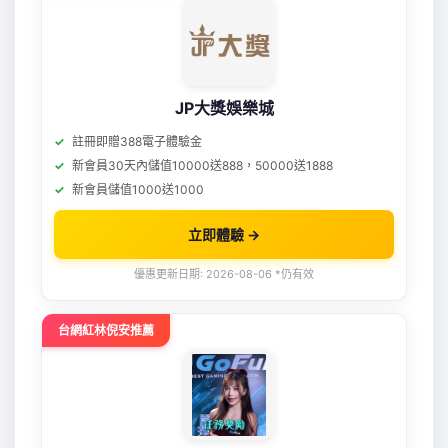
JP大獎娛樂城
註冊即贈388電子體驗金
新會員30天內儲值10000送888，50000送1888
新會員儲值1000送1000
立即體驗 →
優惠更新日期: 2026-08-06 *仍有效
台網紅林倪安推薦