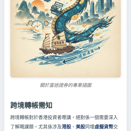
關於富途證券的專業插圖
跨境轉帳需知
跨境轉帳對於香港投資者嚟講，絕對係一個需要深入
了解嘅課題，尤其係涉及
港股
、
美股
同埋
虛擬貨幣
交