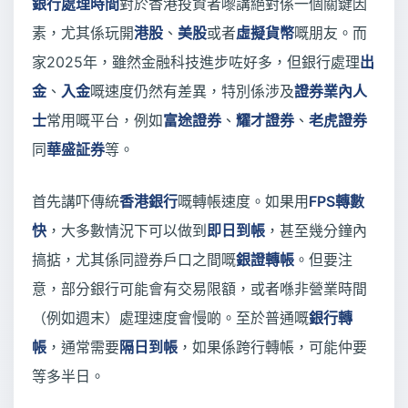
銀行處理時間
對於香港投資者嚟講絕對係一個關鍵因
素，尤其係玩開
港股
、
美股
或者
虛擬貨幣
嘅朋友。而
家2025年，雖然金融科技進步咗好多，但銀行處理
出
金
、
入金
嘅速度仍然有差異，特別係涉及
證券業內人
士
常用嘅平台，例如
富途證券
、
耀才證券
、
老虎證券
同
華盛証券
等。
首先講吓傳統
香港銀行
嘅轉帳速度。如果用
FPS轉數
快
，大多數情況下可以做到
即日到帳
，甚至幾分鐘內
搞掂，尤其係同證券戶口之間嘅
銀證轉帳
。但要注
意，部分銀行可能會有交易限額，或者喺非營業時間
（例如週末）處理速度會慢啲。至於普通嘅
銀行轉
帳
，通常需要
隔日到帳
，如果係跨行轉帳，可能仲要
等多半日。