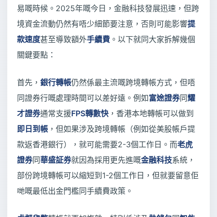
易嘅時候。2025年嘅今日，金融科技發展迅速，但跨
境資金流動仍然有唔少細節要注意，否則可能影響
提
款速度
甚至導致額外
手續費
。以下就同大家拆解幾個
關鍵要點：
首先，
銀行轉帳
仍然係最主流嘅跨境轉帳方式，但唔
同證券行嘅處理時間可以差好遠。例如
富途證券
同
耀
才證券
通常支援
FPS轉數快
，香港本地轉帳可以做到
即日到帳
，但如果涉及跨境轉帳（例如從美股帳戶提
款返香港銀行），就可能需要2-3個工作日。而
老虎
證券
同
華盛証券
就因為採用更先進嘅
金融科技
系統，
部份跨境轉帳可以縮短到1-2個工作日，但就要留意佢
哋嘅最低出金門檻同手續費政策。