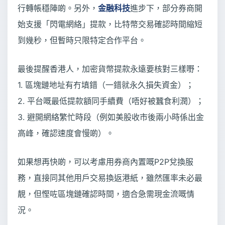
行轉帳穩陣啲。另外，
金融科技
進步下，部分券商開
始支援「閃電網絡」提款，比特幣交易確認時間縮短
到幾秒，但暫時只限特定合作平台。
最後提醒香港人，加密貨幣提款永遠要核對三樣嘢：
1. 區塊鏈地址有冇填錯（一錯就永久損失資金）；
2. 平台嘅最低提款額同手續費（唔好被蠶食利潤）；
3. 避開網絡繁忙時段（例如美股收市後兩小時係出金
高峰，確認速度會慢啲）。
如果想再快啲，可以考慮用券商內置嘅P2P兌換服
務，直接同其他用戶交易換返港紙，雖然匯率未必最
靚，但慳咗區塊鏈確認時間，適合急需現金流嘅情
況。