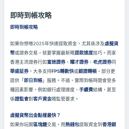
即時到帳攻略
即時到帳攻略
如果你想喺2025年快速提取資金，尤其係涉及
虛擬貨
幣
或證券交易，就要掌握最新嘅
提款速度
技巧。而家
香港主流證券行如
富途證券
、
耀才證券
、
老虎證券
同
華盛証券
，大多支持
FPS轉數快
或
銀證轉帳
，部分更
提供「
即日到帳
」服務。不過，實際到帳時間會受多
種因素影響，例如銀行處理速度、
手續費
結構，甚至
係
證監會
對
客戶資金
嘅監管要求。
虛擬貨幣出金點樣最快？
如果你玩開
區塊鏈
交易，用
熱錢包
提取資金到
香港銀