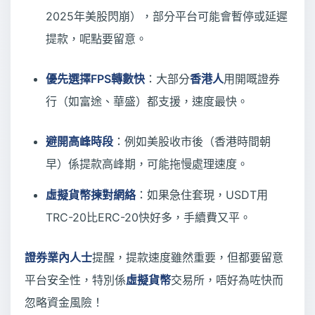
2025年美股閃崩），部分平台可能會暫停或延遲
提款，呢點要留意。
優先選擇FPS轉數快
：大部分
香港人
用開嘅證券
行（如富途、華盛）都支援，速度最快。
避開高峰時段
：例如美股收市後（香港時間朝
早）係提款高峰期，可能拖慢處理速度。
虛擬貨幣揀對網絡
：如果急住套現，USDT用
TRC-20比ERC-20快好多，手續費又平。
證券業內人士
提醒，提款速度雖然重要，但都要留意
平台安全性，特別係
虛擬貨幣
交易所，唔好為咗快而
忽略資金風險！