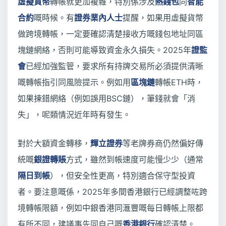
虛擬貨幣
轉帳就更加複雜，特別係涉及
熱錢包
同
智能
合約
嘅時候。有
證券業內人士
提醒，如果用虛擬貨幣
做跨境轉帳，一定要確認清楚接收方嘅錢包地址同區
塊鏈網絡，否則可能導致資金永久損失。2025年
證監
會
已經加強監管，要求所有持牌交易所必須提供清晰
嘅轉帳指引同風險提示。例如用
區塊鏈
轉帳ETH時，
如果揀錯網絡（例如誤用BSC鏈），筆錢就會「消
失」，呢類情況近年時有發生。
對於大額資金轉移，
輝立證券
等老牌券商仍然偏好傳
統嘅
銀證轉賬
方式，雖然到帳速度可能慢少少（通常
隔日到帳
），但安全性更高，特別適合保守型投資
者。要注意嘅係，2025年多間香港銀行已經調整咗跨
境轉帳限額，例如中銀香港同滙豐嘅每日轉帳上限都
有所不同，建議事先同自己嘅
香港銀行
確認清楚。