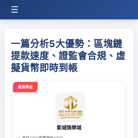
☰
一篇分析5大優勢：區塊鏈
提款速度、證監會合規、虛
擬貨幣即時到帳
最高獎金
鉅城娛樂城
首存1000即獲額外1000