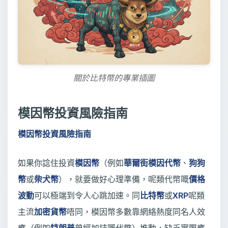
關於比特幣的專業插圖
模因幣投資風險指南
模因幣投資風險指南
如果你諗住投資
模因幣
（例如
華爾街模因代幣
、
狗狗
幣
或
柴犬幣
），就要做好心理準備，呢類代幣嘅
價格
波動
可以極端到令人心跳加速。同
比特幣
或
XRP
呢類
主流
加密貨幣
唔同，模因幣多數靠網絡熱度同名人效