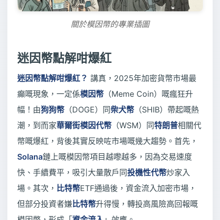
關於模因幣的專業插圖
迷因幣點解咁爆紅
迷因幣點解咁爆紅？
講真，2025年加密貨幣市場最
癲嘅現象，一定係
模因幣
（Meme Coin）嘅瘋狂升
幅！由
狗狗幣
（DOGE）同
柴犬幣
（SHIB）帶起嘅熱
潮，到而家
華爾街模因代幣
（WSM）同
特朗普
相關代
幣嘅爆紅，背後其實反映咗市場嘅幾大趨勢。首先，
Solana
鏈上嘅模因幣項目越嚟越多，因為交易速度
快、手續費平，吸引大量散戶同
投機性代幣
炒家入
場。其次，
比特幣
ETF通過後，資金流入加密市場，
但部分投資者嫌
比特幣
升得慢，轉投高風險高回報嘅
模因幣，形成「
資金流入
」效應。