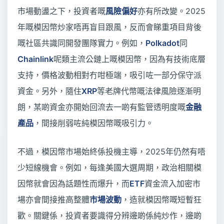
市場動盪之下，投資者嘅
風險偏好
亦有所改變。2025
年嘅模因幣炒家唔再盲目跟風，反而會睇重項目背後
嘅社區共識同開發團隊實力。例如，
Polkadot
同
Chainlink
呢類主流公鏈上嘅模因幣，因為有技術底層
支持，價格波動相對冇咁極端，吸引咗一部分保守派
資金。另外，隨住
XRP
等老牌代幣嘅法律風險逐漸明
朗，某啲資金亦開始回流去一啲有監管透明度嘅
金融
產品
，間接削弱咗純模因幣嘅吸引力。
不過，模因幣市場始終係投機主導，2025年仍然有唔
少短線機會。例如，每逢美國大選周期，政治相關模
因幣就會因為話題性而爆升，而
ETF
資金流入加密市
場亦會間接推高整體
市場波動
，造就模因幣嘅短暫狂
歡。關鍵係，投資者要識得分辨邊啲係純炒作，邊啲