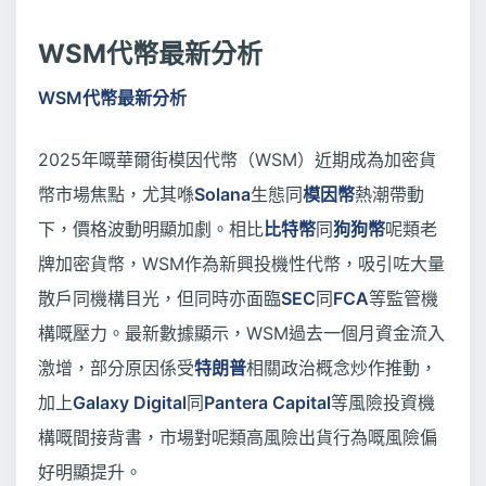
WSM代幣最新分析
WSM代幣最新分析
2025年嘅華爾街模因代幣（WSM）近期成為加密貨
幣市場焦點，尤其喺
Solana
生態同
模因幣
熱潮帶動
下，價格波動明顯加劇。相比
比特幣
同
狗狗幣
呢類老
牌加密貨幣，WSM作為新興投機性代幣，吸引咗大量
散戶同機構目光，但同時亦面臨
SEC
同
FCA
等監管機
構嘅壓力。最新數據顯示，WSM過去一個月資金流入
激增，部分原因係受
特朗普
相關政治概念炒作推動，
加上
Galaxy Digital
同
Pantera Capital
等風險投資機
構嘅間接背書，市場對呢類高風險出貨行為嘅風險偏
好明顯提升。