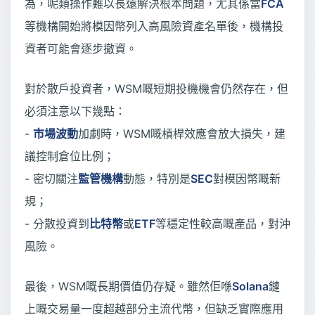
為，呢類操作難以長遠解決根本問題，尤其係當
FCA
等機構開始將模因幣列入高風險資產名單後，機構投
資者可能會逐步撤資。
對於散戶投資者，WSM嘅短期投機機會仍然存在，但
必須注意以下幾點：
-
市場波動
加劇時，WSM嘅槓桿效應會放大損失，建
議控制倉位比例；
- 密切關注
監管機構
動態，特別是
SEC
對模因幣嘅新
規；
- 分散投資到
比特幣
或
ETF
等穩定性較高嘅產品，對沖
風險。
最後，WSM嘅長期價值仍存疑。雖然佢喺
Solana
鏈
上嘅交易量一度超越部分主流代幣，但缺乏實際應用