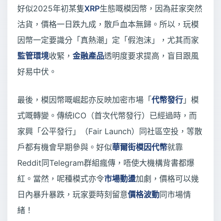
好似2025年初某隻
XRP
生態嘅模因幣，因為莊家突然
沽貨，價格一日跌九成，散戶血本無歸。所以，玩模
因幣一定要識分「真熱潮」定「假泡沫」，尤其而家
監管環境
收緊，
金融產品
透明度要求提高，盲目跟風
好易中伏。
最後，模因幣嘅崛起亦反映加密市場「
代幣發行
」模
式嘅轉變。傳統ICO（首次代幣發行）已經過時，而
家興「公平發行」（Fair Launch）同社區空投，等散
戶都有機會早期參與。好似
華爾街模因代幣
就靠
Reddit同Telegram群組瘋傳，唔使大機構背書都爆
紅。當然，呢種模式亦令
市場動盪
加劇，價格可以幾
日內暴升暴跌，玩家要時刻留意
價格波動
同市場情
緒！