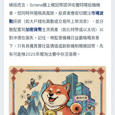
總括而言，Solana鏈上模因幣提供咗獨特嘅投機機
會，但同時伴隨極高風險。投資者應密切關注
市場波
動
訊號（如大戶錢包異動或交易所上架消息），並分
散配置到
加密貨幣
主流資產（如比特幣或以太坊）以
對沖潛在損失。記住，喺監管機構日益嚴格嘅背景
下，只有具備真實社區價值或創新機制嘅模因幣，先
有可能喺2025年嘅淘汰賽中存活落嚟。