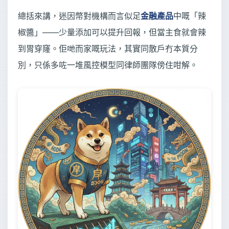
總括來講，迷因幣對機構而言似足
金融產品
中嘅「辣
椒醬」——少量添加可以提升回報，但當主食就會辣
到胃穿窿。佢哋而家嘅玩法，其實同散戶冇本質分
別，只係多咗一堆風控模型同律師團隊傍住咁解。