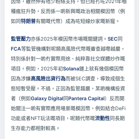
因幣，雖然仲有唔少粉絲支持，但已經冇咗2021年嗰
種瘋狂升勢，反而係一啲新興嘅政治相關模因幣（例
如同
特朗普
有關嘅代幣）成為咗短線炒家嘅新寵。
監管壓力
亦係2025年模因幣市場嘅關鍵詞。
SEC
同
FCA
等監管機構對呢類高風險代幣嘅審查越嚟越嚴，
特別係針對一啲冇實際用途、純粹靠社交媒體炒作嘅
項目。例如，2025年初
Solana
鏈上就有幾個模因幣
因為涉嫌
高風險出貨行為
而被SEC調查，導致成個生
態短暫受壓。不過，正因為監管趨嚴，某啲機構投資
者（例如
Galaxy Digital
同
Pantera Capital
）反而開
始關注一啲有實際應用場景嘅模因幣，例如結合DeFi
功能或者NFT玩法嘅項目，呢類代幣嘅
流動性
同長期
生存能力都相對較高。