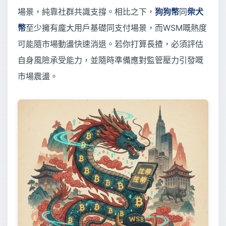
場景，純靠社群共識支撐。相比之下，
狗狗幣
同
柴犬
幣
至少擁有龐大用戶基礎同支付場景，而WSM嘅熱度
可能隨市場動盪快速消退。若你打算長揸，必須評估
自身風險承受能力，並隨時準備應對監管壓力引發嘅
市場震盪。