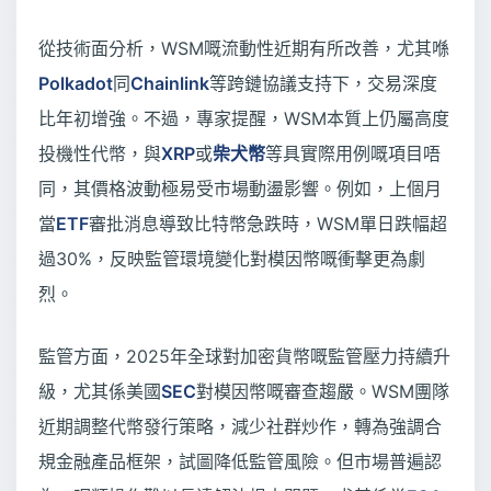
從技術面分析，WSM嘅流動性近期有所改善，尤其喺
Polkadot
同
Chainlink
等跨鏈協議支持下，交易深度
比年初增強。不過，專家提醒，WSM本質上仍屬高度
投機性代幣，與
XRP
或
柴犬幣
等具實際用例嘅項目唔
同，其價格波動極易受市場動盪影響。例如，上個月
當
ETF
審批消息導致比特幣急跌時，WSM單日跌幅超
過30%，反映監管環境變化對模因幣嘅衝擊更為劇
烈。
監管方面，2025年全球對加密貨幣嘅監管壓力持續升
級，尤其係美國
SEC
對模因幣嘅審查趨嚴。WSM團隊
近期調整代幣發行策略，減少社群炒作，轉為強調合
規金融產品框架，試圖降低監管風險。但市場普遍認