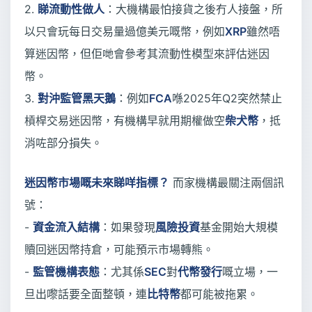
2.
睇流動性做人
：大機構最怕接貨之後冇人接盤，所
以只會玩每日交易量過億美元嘅幣，例如
XRP
雖然唔
算迷因幣，但佢哋會參考其流動性模型來評估迷因
幣。
3.
對沖監管黑天鵝
：例如
FCA
喺2025年Q2突然禁止
槓桿交易迷因幣，有機構早就用期權做空
柴犬幣
，抵
消咗部分損失。
迷因幣市場嘅未來睇咩指標？
而家機構最關注兩個訊
號：
-
資金流入結構
：如果發現
風險投資
基金開始大規模
贖回迷因幣持倉，可能預示市場轉熊。
-
監管機構表態
：尤其係
SEC
對
代幣發行
嘅立場，一
旦出嚟話要全面整頓，連
比特幣
都可能被拖累。