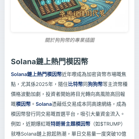
關於狗狗幣的專業插圖
Solana鏈上熱門模因幣
Solana鏈上熱門模因幣
近年嚟成為加密貨幣市場嘅焦
點，尤其係2025年，隨住
比特幣
同
狗狗幣
等主流幣種
價格波動加劇，投資者開始將目光轉向高風險高回報
嘅
模因幣
。
Solana
憑藉低交易成本同高速網絡，成為
模因幣發行同交易嘅首選平台，吸引大量資金流入。
例如，近期爆紅嘅
特朗普主題模因幣
（如$TRUMP）
就喺Solana鏈上掀起熱潮，單日交易量一度突破10億