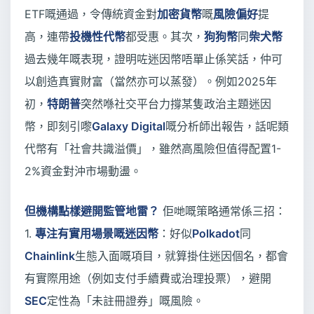
ETF嘅通過，令傳統資金對
加密貨幣
嘅
風險偏好
提
高，連帶
投機性代幣
都受惠。其次，
狗狗幣
同
柴犬幣
過去幾年嘅表現，證明咗迷因幣唔單止係笑話，仲可
以創造真實財富（當然亦可以蒸發）。例如2025年
初，
特朗普
突然喺社交平台力撐某隻政治主題迷因
幣，即刻引嚟
Galaxy Digital
嘅分析師出報告，話呢類
代幣有「社會共識溢價」，雖然高風險但值得配置1-
2%資金對沖市場動盪。
但機構點樣避開監管地雷？
佢哋嘅策略通常係三招：
1.
專注有實用場景嘅迷因幣
：好似
Polkadot
同
Chainlink
生態入面嘅項目，就算掛住迷因個名，都會
有實際用途（例如支付手續費或治理投票），避開
SEC
定性為「未註冊證券」嘅風險。