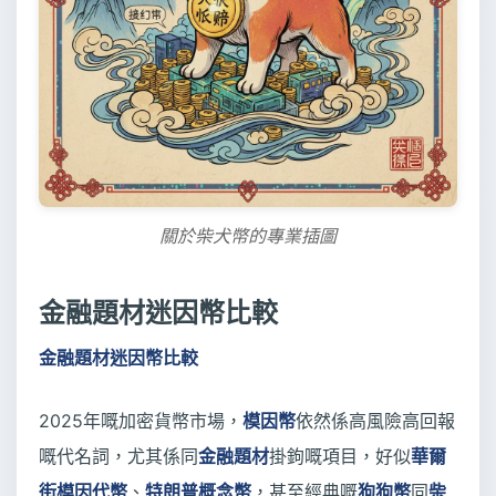
關於柴犬幣的專業插圖
金融題材迷因幣比較
金融題材迷因幣比較
2025年嘅加密貨幣市場，
模因幣
依然係高風險高回報
嘅代名詞，尤其係同
金融題材
掛鉤嘅項目，好似
華爾
街模因代幣
、
特朗普概念幣
，甚至經典嘅
狗狗幣
同
柴