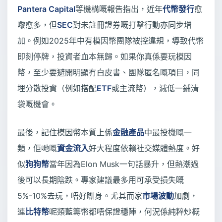
Pantera Capital
等機構嘅報告指出，近年
代幣發行
愈
嚟愈多，但
SEC
對未註冊證券嘅打擊行動亦同步增
加。例如2025年中有模因幣團隊被控違規，導致代幣
即刻停牌，投資者血本無歸。如果你真係要玩模因
幣，至少要避開明顯冇白皮書、團隊匿名嘅項目，同
埋分散投資（例如搭配
ETF
或主流幣），減低一鋪清
袋嘅機會。
最後，記住模因幣本質上係
金融產品
中最投機嘅一
類，佢哋嘅
資金流入
好大程度依賴社交媒體熱度。好
似
狗狗幣
當年因為Elon Musk一句話暴升，但熱潮過
後可以長期陰跌。專家建議最多用可承受損失嘅
5%-10%去玩，唔好瞓身。尤其而家
市場波動
加劇，
連
比特幣
呢類藍籌幣都唔保證穩陣，何況係純粹炒概