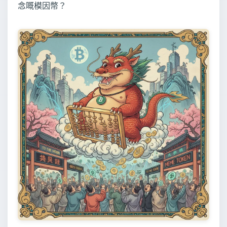
念嘅模因幣？