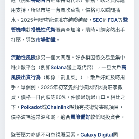
應（例如
特朗普
曾經加持嘅代幣）推動，缺乏實際應
用支持，所以市場一有風吹草動，價格可以瞬間插
水。2025年嘅監管環境亦越嚟越嚴，
SEC
同
FCA
等
監
管機構
對
投機性代幣
嘅審查加強，隨時可能突然出手
打壓，導致
市場動盪
。
流動性風險
係另一個大問題。好多模因幣交易量集中
喺少數平台（例如
Solana
鏈上嘅代幣），一旦大戶
高
風險出貨行為
（即係「割韭菜」），散戶好難及時甩
手。舉個例，2025年初某隻熱門模因幣因為莊家撤
資，價格一日內跌咗80%，仲慘過玩過山車。相比之
下，
Polkadot
或
Chainlink
呢類有技術背書嘅項目，
價格波幅通常溫和啲，適合
風險偏好
較低嘅投資者。
監管壓力亦係不可忽視嘅因素。
Galaxy Digital
同