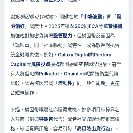
點解模因幣可以咁癲？
關鍵在於「
市場波動
」同「
風
險偏好
」嘅變化。2025年雖然
SEC
同
FCA
等
監管機構
加強咗對加密貨幣嘅
監管壓力
，但模因幣反而因為
「玩味重」同「社區驅動」嘅特性，成為散戶對抗傳
統金融嘅象徵。例如，
Galaxy Digital
同
Pantera
Capital
等
風險投資
機構都開始研究模因幣現象，甚至
有人將佢哋同
Polkadot
、
Chainlink
呢類技術型代幣
比較，認為模因幣嘅「
流動性
」同「炒作周期」更適
合短線操作。
不過，模因幣嘅爆紅亦隱藏危機。好多項目純粹靠名
人效應（例如
特朗普
代言）或者社交媒體熱度推高價
格，缺乏實際用途，容易引發「
高風險出貨行為
」。