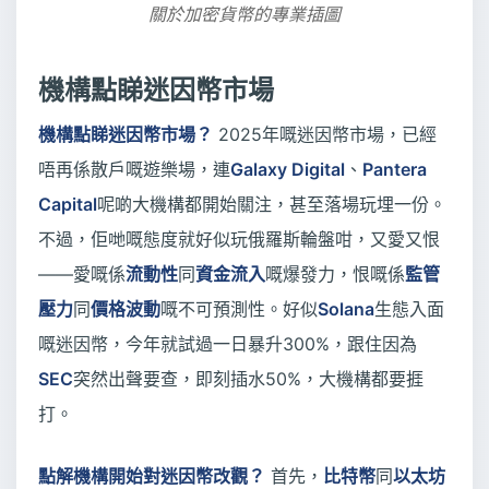
關於加密貨幣的專業插圖
機構點睇迷因幣市場
機構點睇迷因幣市場？
2025年嘅迷因幣市場，已經
唔再係散戶嘅遊樂場，連
Galaxy Digital
、
Pantera
Capital
呢啲大機構都開始關注，甚至落場玩埋一份。
不過，佢哋嘅態度就好似玩俄羅斯輪盤咁，又愛又恨
——愛嘅係
流動性
同
資金流入
嘅爆發力，恨嘅係
監管
壓力
同
價格波動
嘅不可預測性。好似
Solana
生態入面
嘅迷因幣，今年就試過一日暴升300%，跟住因為
SEC
突然出聲要查，即刻插水50%，大機構都要捱
打。
點解機構開始對迷因幣改觀？
首先，
比特幣
同
以太坊