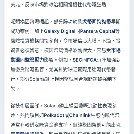
美元，反映市場對政治相關投機性代幣嘅狂熱。
呢類模因幣嘅崛起，部分歸功於
柴犬幣
同
狗狗幣
早期
成功案例，加上
Galaxy Digital
同
Pantera Capital
等
風險投資機構間接參與，令市場信心大增。不過，投
資者必須留意，模因幣嘅價格波動極大，容易受
市場
動盪
同
監管壓力
影響。例如，
SEC
同
FCA
近年加強對
加密貨幣嘅監管，尤其針對缺乏實際用途嘅代幣發
行，部分Solana鏈上模因幣就因合規問題被強制下
架。
從技術層面睇，Solana鏈上模因幣嘅流動性表現參
差。熱門項目如
Polkadot
或
Chainlink
生態內嘅代幣
通常有較穩定嘅資金池支持，但純模因幣則可能出現