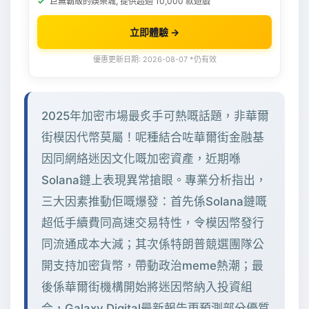
巨無霸級的娛樂城, 提供超過 10,000 款遊戲
立即體驗 →
優惠更新日期: 2026-08-07 *仍有效
2025年加密市場最炙手可熱嘅話題，非華爾
街模因代幣莫屬！呢種結合咗華爾街金融基
因同網絡迷因文化嘅加密資產，近期喺
Solana鏈上表現異常搶眼。專業分析指出，
三大因素推動佢嘅爆發：首先係Solana鏈嘅
超低手續費同高速交易特性，令模因幣發行
同流通成本大減；其次係特朗普競選團隊公
開支持加密貨幣，帶動政治meme熱潮；最
後係華爾街機構開始將迷因幣納入投資組
合，Galaxy Digital最新報告更預測部分優質