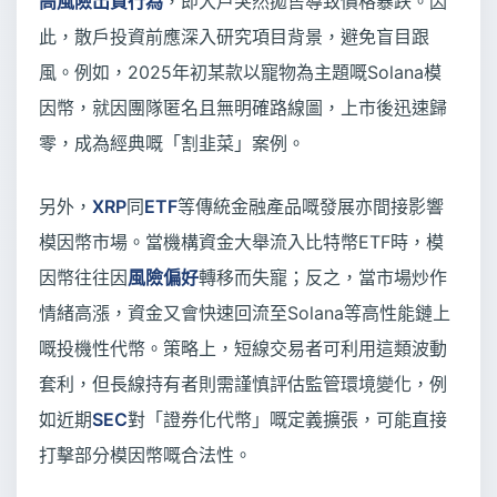
高風險出貨行為
，即大戶突然拋售導致價格暴跌。因
此，散戶投資前應深入研究項目背景，避免盲目跟
風。例如，2025年初某款以寵物為主題嘅Solana模
因幣，就因團隊匿名且無明確路線圖，上市後迅速歸
零，成為經典嘅「割韭菜」案例。
另外，
XRP
同
ETF
等傳統金融產品嘅發展亦間接影響
模因幣市場。當機構資金大舉流入比特幣ETF時，模
因幣往往因
風險偏好
轉移而失寵；反之，當市場炒作
情緒高漲，資金又會快速回流至Solana等高性能鏈上
嘅投機性代幣。策略上，短線交易者可利用這類波動
套利，但長線持有者則需謹慎評估監管環境變化，例
如近期
SEC
對「證券化代幣」嘅定義擴張，可能直接
打擊部分模因幣嘅合法性。