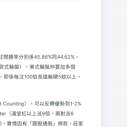
莊閒勝率分別係45.86%同44.62%，
（歐式輪盤），美式輪盤仲要加多個
，即係每注100蚊長遠輸硬5蚊以上，
ounting），可以反轉優勢到1-2%
r Better（滿堂紅以上派9倍，兩對派6
50，實情因有「圍骰通殺」條款，莊家