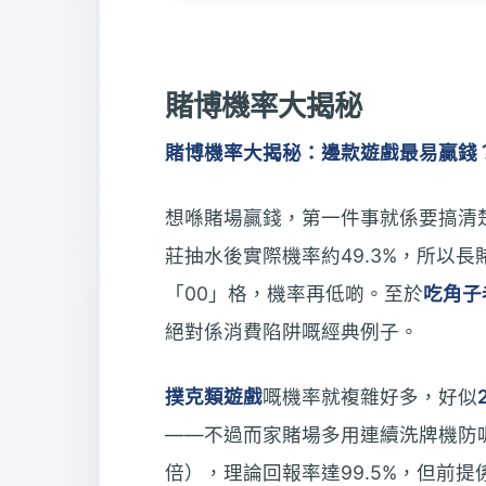
賭博機率大揭秘
賭博機率大揭秘：邊款遊戲最易贏錢
想喺賭場贏錢，第一件事就係要搞清
莊抽水後實際機率約49.3%，所以
「00」格，機率再低啲。至於
吃角子
絕對係消費陷阱嘅經典例子。
撲克類遊戲
嘅機率就複雜好多，好似
——不過而家賭場多用連續洗牌機防
倍），理論回報率達99.5%，但前