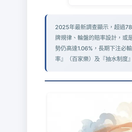
2025年最新調查顯示，超過
牌規律、輪盤的賠率設計，或
勢仍高達1.06%，長期下注
率』（百家樂）及『抽水制度