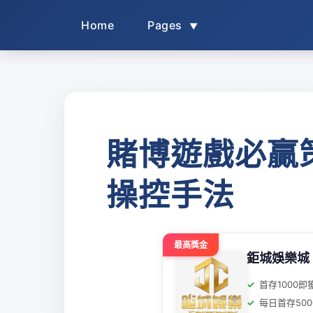
Home
Pages
▼
賭博遊戲必贏
操控手法
最高獎金
鉅城娛樂城
首存1000即
每日首存5000