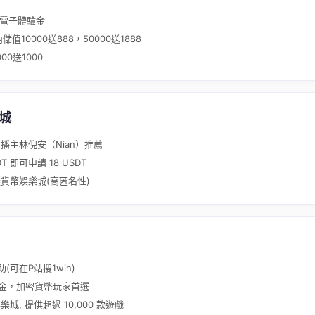
8電子體驗金
值10000送888，50000送1888
00送1000
樂城
播主林倪安（Nian）推薦
DT 即可申請 18 USDT
貨幣娛樂城(高匿名性)
(可在P站搜1win)
獎金，加密貨幣玩家首選
城, 提供超過 10,000 款遊戲