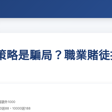
策略是騙局？職業賭徒
獲額外1000
送88，10000送188