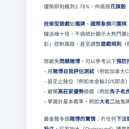
優勢即刻飆到2.78%，仲高過
花旗骰
技術型遊戲
如
橋牌
、
國際象棋
同
圍棋
鐘派幾十倍，不過統計顯示大熱門勝
彩」控制風險，甚至調整
遊戲規則
（
想避免
問題賭博
，可以參考以下
預防
- 用
賭博自我評估測試
（例如加拿大C
- 設定止蝕位（例如本金輸20%即走
- 避開
高莊家優勢
遊戲（例如
角子老
- 學識計基本概率，例如
大老二
抽鬼
最後醒多個
賭博的實情
：冇任何
下注
投注
，莊家抽水（Overround）