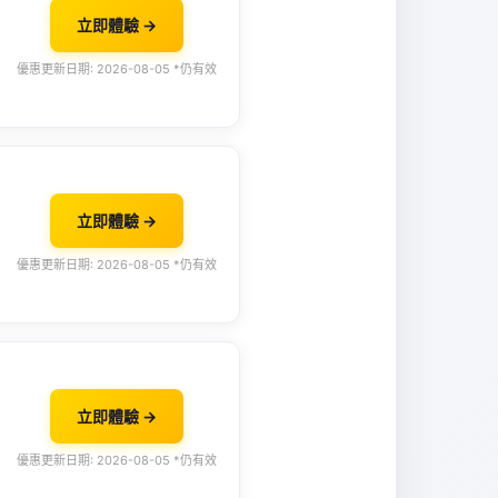
立即體驗 →
優惠更新日期: 2026-08-05 *仍有效
立即體驗 →
優惠更新日期: 2026-08-05 *仍有效
立即體驗 →
優惠更新日期: 2026-08-05 *仍有效