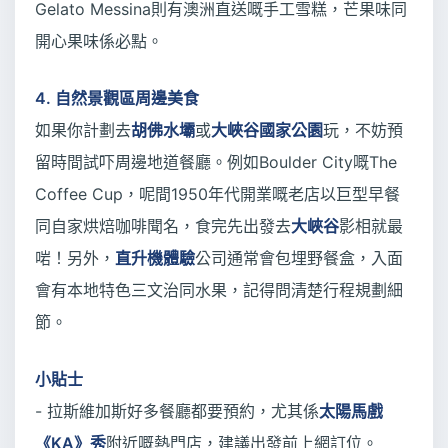
Gelato Messina則有澳洲直送嘅手工雪糕，芒果味同
開心果味係必點。
4. 自然景觀區周邊美食
如果你計劃去
胡佛水壩
或
大峽谷國家公園
玩，不妨預
留時間試吓周邊地道餐廳。例如Boulder City嘅The
Coffee Cup，呢間1950年代開業嘅老店以巨型早餐
同自家烘焙咖啡聞名，食完先出發去
大峽谷
影相就最
啱！另外，
直升機體驗
公司通常會包埋野餐盒，入面
會有本地特色三文治同水果，記得問清楚行程規劃細
節。
小貼士
- 拉斯維加斯好多餐廳都要預約，尤其係
太陽馬戲
《KA》秀
附近嘅熱門店，建議出發前上網訂位。