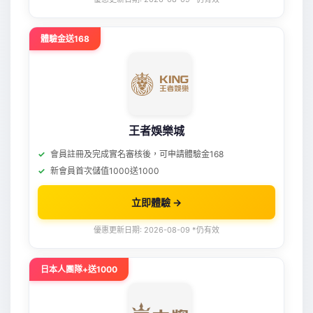
體驗金送168
王者娛樂城
會員註冊及完成實名審核後，可申請體驗金168
新會員首次儲值1000送1000
立即體驗 →
優惠更新日期: 2026-08-09 *仍有效
日本人團隊+送1000