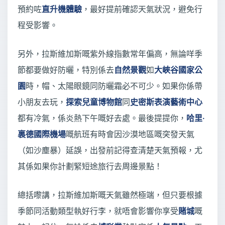
預約咗
直升機體驗
，最好提前確認天氣狀況，避免行
程受影響。
另外，拉斯維加斯嘅紫外線指數常年偏高，無論咩季
節都要做好防曬，特別係去
自然景觀
如
大峽谷國家公
園
時，帽、太陽眼鏡同防曬霜必不可少。如果你係帶
小朋友去玩，
探索兒童博物館
同
史密斯表演藝術中心
都有冷氣，係炎熱下午嘅好去處。最後提提你，
哈里·
裏德國際機場
嘅航班有時會因沙漠地區嘅突發天氣
（如沙塵暴）延誤，出發前記得查清楚天氣預報，尤
其係如果你計劃緊短途旅行去周邊景點！
總括嚟講，拉斯維加斯嘅天氣雖然極端，但只要根據
季節同活動類型執好行李，就唔會影響你享受
賭城
嘅