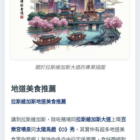
關於拉斯維加斯大道的專業插圖
地道美食推薦
拉斯維加斯地道美食推薦
講到拉斯維加斯，除咗賭場同
拉斯維加斯大道
上嘅
百
樂宮噴泉
同
太陽馬戲《O》秀
，其實仲有超多地道美
食等你發掘！無論你係自由行定係跟團，食好嘢絕對