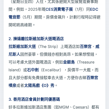
（星期日至四）入住，尤其係避開大型展覽或賽事期
間。例如，2025年嘅
CES消費電子展
（1月）同
EDC
電音節
（5月）期間，房價會飆升，計劃行程時記得避
開呢啲高峰期。
2. 揀遠離拉斯維加斯大道嘅酒店
拉斯維加斯大道
（The Strip）上嘅酒店如
百樂宮
、
威
尼斯人
固然豪華，但價錢亦相對高昂。如果想慳錢，
可以考慮大道外圍嘅酒店，例如
金銀島
（Treasure
Island）或
石中劍
（Excalibur），房價平一大截，而
且大部分都有免費接駁車去大道，方便你去睇
百樂宮
噴泉
或者
太陽馬戲《O》秀
。
3. 善用酒店會員計劃同優惠碼
好多拉斯維加斯酒店集團（如MGM、Caesars）都有