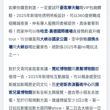
如果你鍾意刺激，一定要試吓
豪客摩天輪
嘅VIP包廂體
驗，2025年新增咗透明地板設計，可以360度俯瞰成
個賭城夜景，仲有專人服務同香檳提供，真係奢華到
極！而家仲可以喺
哈里·裏德國際機場
直接預約直升機
tour，15分鐘直飛
大峽谷國家公園
，空中俯瞰
胡佛水
壩
同
大峽谷
嘅壯麗景色，絕對係2025年最hit嘅玩法
之一。
對於文青同家庭客來講，
霓虹博物館
同
黑幫博物館
都
值得一去，2025年新增咗互動展區，可以親身感受拉
斯維加斯嘅歷史同文化。而
史密斯表演藝術中心
同
探
索兒童博物館
就有全新主題展覽，適合帶小朋友去放
電。至於行程規劃方面，建議預留至少3日2夜，第一
日玩拉斯維加斯大道同睇show，第二日去大峽谷一日