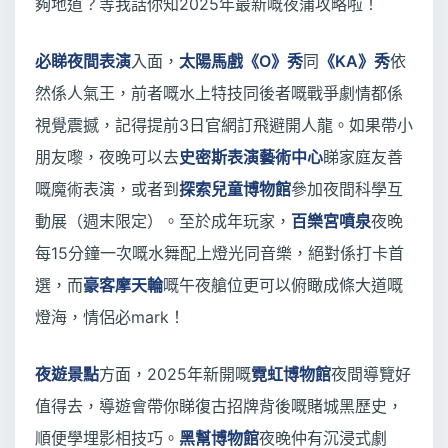
夠地道？等我話你知2025年最新嘅夜蒲攻略啦！
必睇夜間表演
入面，
太陽馬戲《O》秀
同
《KA》秀
依
然係人氣王，前者嘅水上特技同後者嘅戰爭劇情都係
視覺震撼，記得提前3日官網訂飛避開人龍。如果帶小
朋友嚟，夜晚可以去
史密斯表演藝術中心
睇家庭友善
嘅魔術表演，或者到
探索兒童博物館
參加夜間科學互
動展（週末限定）。至於成年玩家，
百樂宮噴泉
夜晚
每15分鐘一次嘅水舞配上燈光同音樂，絕對係打卡首
選，而
豪客摩天輪
嘅午夜艙位更可以俯瞰成條大道嘅
燈海，情侶必mark！
夜遊景點
方面，2025年新開嘅
霓虹博物館
夜間導覽好
值得去，導遊會帶你睇復古招牌背後嘅賭城黑歷史，
順便學埋影相技巧。
黑幫博物館
夜晚仲有沉浸式劇