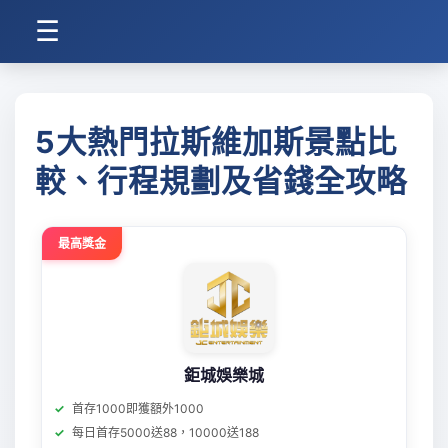
☰
5大熱門拉斯維加斯景點比
較、行程規劃及省錢全攻略
最高獎金
鉅城娛樂城
首存1000即獲額外1000
每日首存5000送88，10000送188