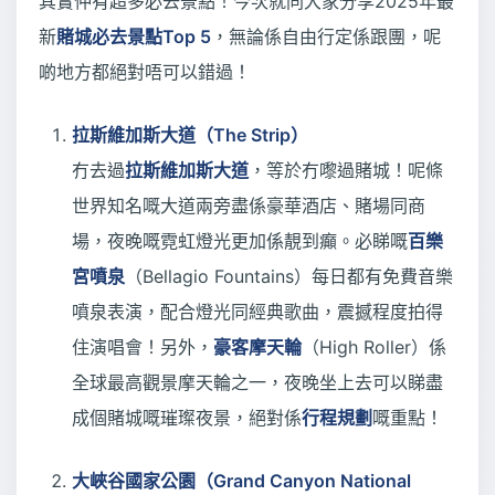
其實仲有超多必去景點！今次就同大家分享2025年最
新
賭城必去景點Top 5
，無論係自由行定係跟團，呢
啲地方都絕對唔可以錯過！
拉斯維加斯大道（The Strip）
冇去過
拉斯維加斯大道
，等於冇嚟過賭城！呢條
世界知名嘅大道兩旁盡係豪華酒店、賭場同商
場，夜晚嘅霓虹燈光更加係靚到癲。必睇嘅
百樂
宮噴泉
（Bellagio Fountains）每日都有免費音樂
噴泉表演，配合燈光同經典歌曲，震撼程度拍得
住演唱會！另外，
豪客摩天輪
（High Roller）係
全球最高觀景摩天輪之一，夜晚坐上去可以睇盡
成個賭城嘅璀璨夜景，絕對係
行程規劃
嘅重點！
大峽谷國家公園（Grand Canyon National