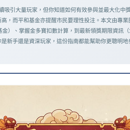
持續吸引大量玩家，但你知道如何有效參與並最大化中
新高，而平和基金亦提醒市民要理性投注。本文由專業
基金）、掌握金多寶扣數計算，到最新領獎期限資訊（2
你是新手還是資深玩家，這份指南都能幫助你更聰明地