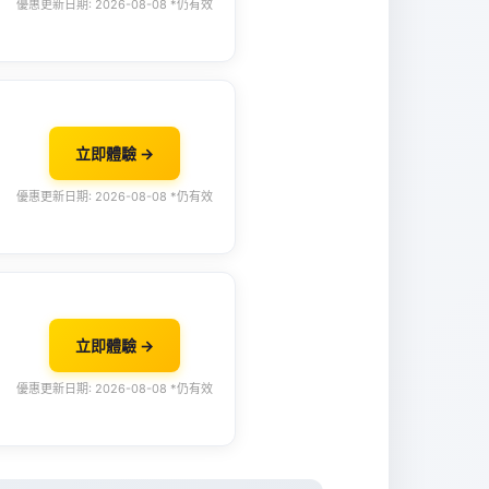
優惠更新日期: 2026-08-08 *仍有效
立即體驗 →
優惠更新日期: 2026-08-08 *仍有效
立即體驗 →
優惠更新日期: 2026-08-08 *仍有效