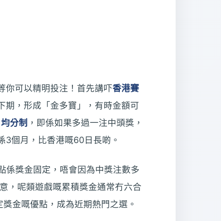
等你可以精明投注！首先講吓
香港賽
下期，形成「金多寶」，有時金額可
用
均分制
，即係如果多過一注中頭獎，
3個月，比香港嘅60日長啲。
點係獎金固定，唔會因為中獎注數多
意，呢類遊戲嘅累積獎金通常冇六合
定獎金嘅優點，成為近期熱門之選。