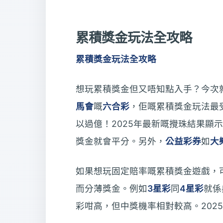
累積獎金玩法全攻略
累積獎金玩法全攻略
想玩累積獎金但又唔知點入手？今次
馬會
嘅
六合彩
，佢嘅累積獎金玩法最
以過億！2025年最新嘅攪珠結果顯
獎金就會平分。另外，
公益彩券
如
大
如果想玩固定賠率嘅累積獎金遊戲，
而分薄獎金。例如
3星彩
同
4星彩
就係
彩咁高，但中獎機率相對較高。202