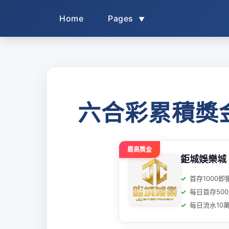
Home
Pages
▼
六合彩累積獎
最高獎金
鉅城娛樂城
首存1000即
每日首存5000
每日流水10萬