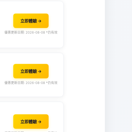
立即體驗 →
優惠更新日期: 2026-08-08 *仍有效
立即體驗 →
優惠更新日期: 2026-08-08 *仍有效
立即體驗 →