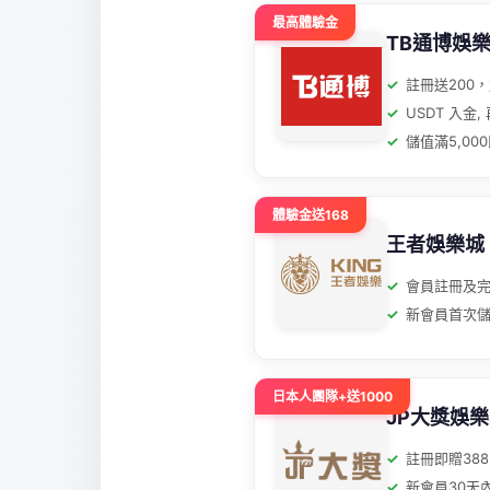
最高體驗金
TB通博娛
註冊送200，
USDT 入金,
儲值滿5,000
體驗金送168
王者娛樂城
會員註冊及完
新會員首次儲值
日本人團隊+送1000
JP大獎娛
註冊即贈38
新會員30天內儲