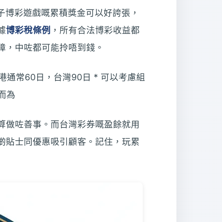
子博彩遊戲嘅累積獎金可以好誇張，
據
博彩稅條例
，所有合法博彩收益都
障，中咗都可能拎唔到錢。
港通常60日，台灣90日 * 可以考慮組
而為
算做咗善事。而台灣彩券嘅盈餘就用
啲貼士同優惠吸引顧客。記住，玩累