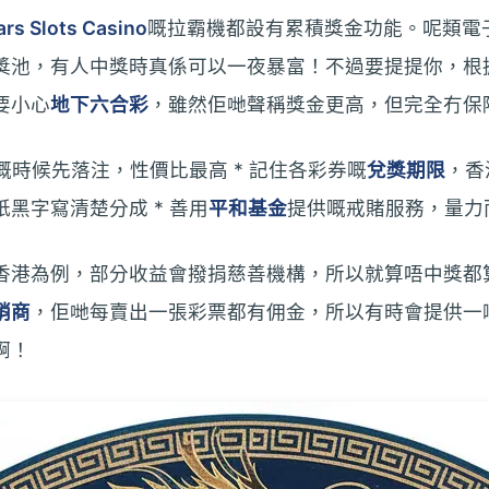
ars Slots Casino
嘅拉霸機都設有累積獎金功能。呢類電
獎池，有人中獎時真係可以一夜暴富！不過要提提你，根
要小心
地下六合彩
，雖然佢哋聲稱獎金更高，但完全冇保
嘅時候先落注，性價比最高 * 記住各彩券嘅
兌獎期限
，香
黑字寫清楚分成 * 善用
平和基金
提供嘅戒賭服務，量力
香港為例，部分收益會撥捐慈善機構，所以就算唔中獎都
銷商
，佢哋每賣出一張彩票都有佣金，所以有時會提供一
啊！