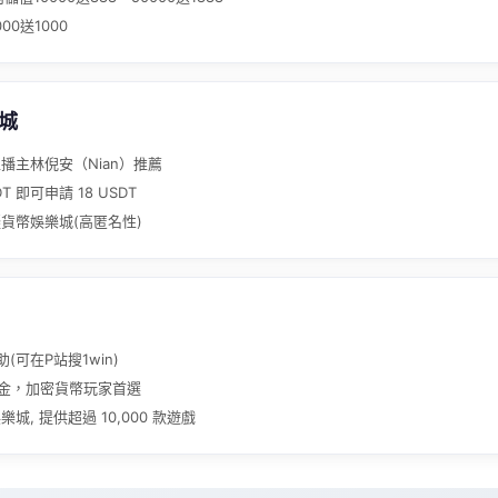
00送1000
樂城
播主林倪安（Nian）推薦
DT 即可申請 18 USDT
貨幣娛樂城(高匿名性)
(可在P站搜1win)
獎金，加密貨幣玩家首選
城, 提供超過 10,000 款遊戲