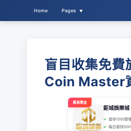
Home
Pages
▼
盲目收集免費
Coin Mast
最高獎金
鉅城娛樂城
首存1000即
每日首存5000