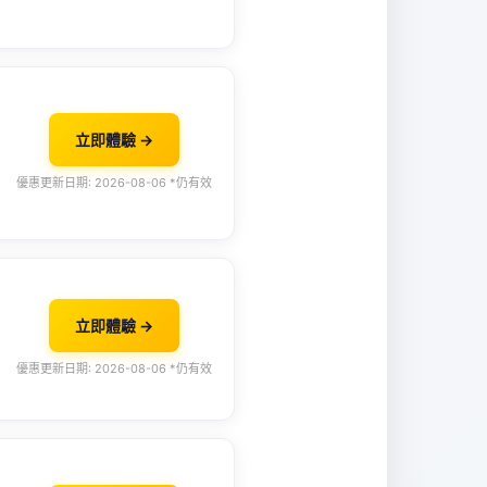
立即體驗 →
優惠更新日期: 2026-08-06 *仍有效
立即體驗 →
優惠更新日期: 2026-08-06 *仍有效