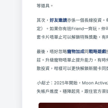
等道具。
其次，
好友邀請
亦係一個長線投資。每
定）。如果你有班Friend一齊玩，
套卡片唔單止可以解鎖特殊獎勵，有
最後，唔好忽略
寵物加成
同
戰略遊戲
莊。升級寵物唔單止提升能力，有時仲會觸
散投資，咁樣可以更快解鎖新關卡同
小貼士
：2025年開始，Moon Ac
失帳戶進度。穩陣起見，跟住官方渠