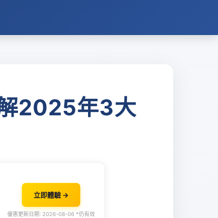
2025年3大
立即體驗 →
優惠更新日期: 2026-08-06 *仍有效