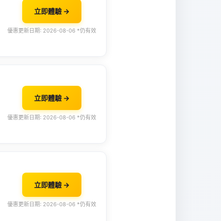
立即體驗 →
優惠更新日期: 2026-08-06 *仍有效
立即體驗 →
優惠更新日期: 2026-08-06 *仍有效
立即體驗 →
優惠更新日期: 2026-08-06 *仍有效