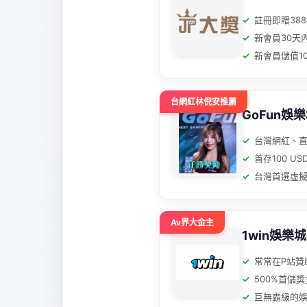
註冊即贈38
新會員30天內儲
新會員儲值10
台網紅林倪安推薦
GoFun娛
台灣網紅、直
首存100 US
台灣首選虛擬
Av界大金主
1win娛樂城
常常在P站贊助
500%首儲
巨無霸級的娛樂