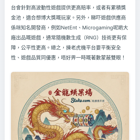
台會針對高波動性遊戲提供更高賠率，或者有累積獎
金池，適合想博大獎嘅玩家。另外，睇吓遊戲供應商
係咪知名開發商，例如NetEnt、Microgaming呢啲大
廠出品嘅遊戲，通常隨機數生成（RNG）技術更有保
障，公平性更高。總之，揀老虎機平台要平衡安全
性、遊戲品質同優惠，唔好畀一時嘅著數蒙蔽雙眼！