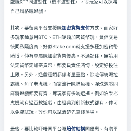
戲嘅RTP同波動性（機率波動性），等玩家可以揀啱
自己風格嘅遊戲。
其次，要留意平台支援嘅
加密貨幣支付
方式。而家好
多玩家鍾意用BTC、ETH呢類加密貨幣玩，貪佢交易
快同私隱度高。好似Stake.com就支援多種加密貨幣
賭博，仲有專屬嘅加密貨幣優惠。不過記住，無論用
法定貨幣定加密貨幣，都要負責任賭博，設定好投注
上限。另外，遊戲種類都係考量重點，除咗傳統嘅拉
霸機、角子老虎機，而家流行嘅捕魚機、彈珠遊戲同
麻將遊戲都要有齊，等玩家有多啲選擇。例如泊樂老
虎機就有過百款遊戲，由經典到創新款式都有，仲可
以免費試玩，等你可以試清楚先真錢落場。
最後，要比較吓唔同平台嘅
賠付結構
同優惠。有啲平