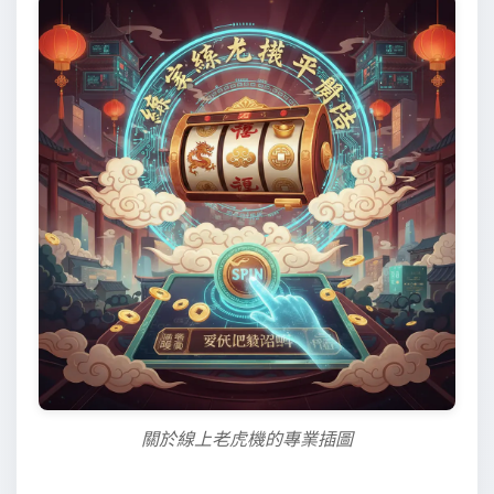
關於線上老虎機的專業插圖