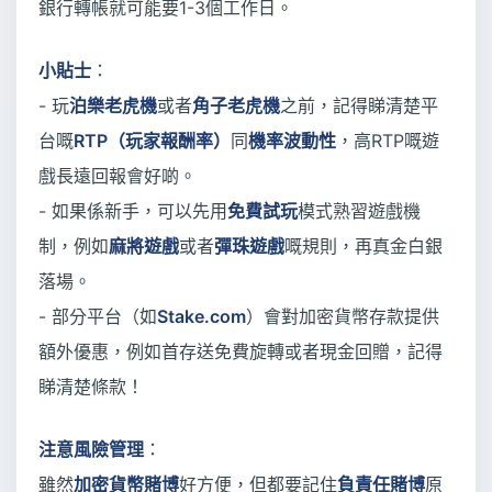
銀行轉帳就可能要1-3個工作日。
小貼士
：
- 玩
泊樂老虎機
或者
角子老虎機
之前，記得睇清楚平
台嘅
RTP（玩家報酬率）
同
機率波動性
，高RTP嘅遊
戲長遠回報會好啲。
- 如果係新手，可以先用
免費試玩
模式熟習遊戲機
制，例如
麻將遊戲
或者
彈珠遊戲
嘅規則，再真金白銀
落場。
- 部分平台（如
Stake.com
）會對加密貨幣存款提供
額外優惠，例如首存送免費旋轉或者現金回贈，記得
睇清楚條款！
注意風險管理
：
雖然
加密貨幣賭博
好方便，但都要記住
負責任賭博
原