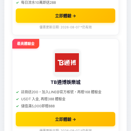
每日流水10萬即送288
立即體驗 →
優惠更新日期: 2026-08-07 *仍有效
最高體驗金
TB通博娛樂城
註冊送200，加入LINE@官方帳號，再贈168 體驗金
USDT 入金, 再贈388 體驗金
儲值滿5,000即贈888
立即體驗 →
優惠更新日期: 2026-08-07 *仍有效