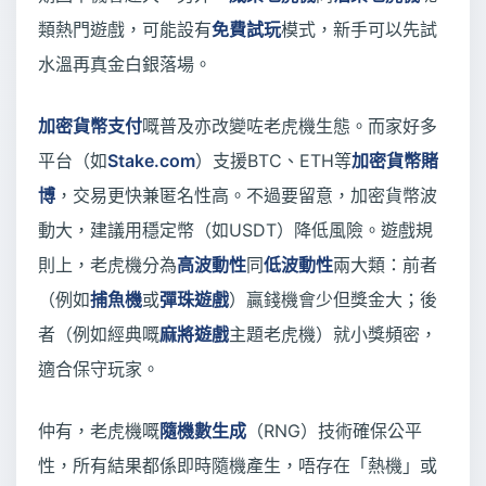
類熱門遊戲，可能設有
免費試玩
模式，新手可以先試
水溫再真金白銀落場。
加密貨幣支付
嘅普及亦改變咗老虎機生態。而家好多
平台（如
Stake.com
）支援BTC、ETH等
加密貨幣賭
博
，交易更快兼匿名性高。不過要留意，加密貨幣波
動大，建議用穩定幣（如USDT）降低風險。遊戲規
則上，老虎機分為
高波動性
同
低波動性
兩大類：前者
（例如
捕魚機
或
彈珠遊戲
）贏錢機會少但獎金大；後
者（例如經典嘅
麻將遊戲
主題老虎機）就小獎頻密，
適合保守玩家。
仲有，老虎機嘅
隨機數生成
（RNG）技術確保公平
性，所有結果都係即時隨機產生，唔存在「熱機」或