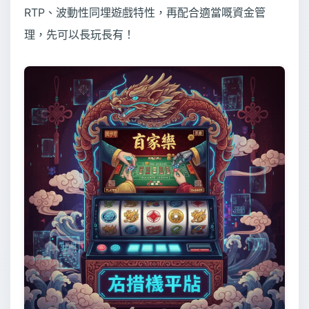
RTP、波動性同埋遊戲特性，再配合適當嘅資金管
理，先可以長玩長有！