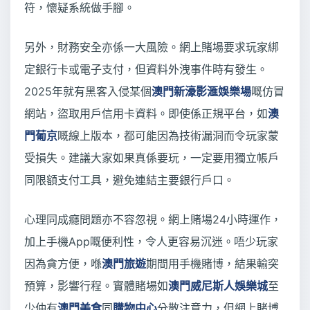
符，懷疑系統做手腳。
另外，財務安全亦係一大風險。網上賭場要求玩家綁
定銀行卡或電子支付，但資料外洩事件時有發生。
2025年就有黑客入侵某個
澳門新濠影滙娛樂場
嘅仿冒
網站，盜取用戶信用卡資料。即使係正規平台，如
澳
門葡京
嘅線上版本，都可能因為技術漏洞而令玩家蒙
受損失。建議大家如果真係要玩，一定要用獨立帳戶
同限額支付工具，避免連結主要銀行戶口。
心理同成癮問題亦不容忽視。網上賭場24小時運作，
加上手機App嘅便利性，令人更容易沉迷。唔少玩家
因為貪方便，喺
澳門旅遊
期間用手機賭博，結果輸突
預算，影響行程。實體賭場如
澳門威尼斯人娛樂城
至
少仲有
澳門美食
同
購物中心
分散注意力，但網上賭博