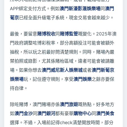
APP綁定支付方式。例如
澳門新濠影滙娛樂場
同
澳門
葡京
已經全面升級電子系統，現金交易會越來越少。
最後，要留意
賭博稅收
同
賭博監管
嘅變化。2025年澳
門政府調整咗博彩稅率，部分高額投注可能會被額外
抽稅，所以玩之前最好問清楚規則。同時，賭場內嚴
禁拍照或錄影，尤其係賭枱區域，違者可能會被請離
場。如果你想去
澳門威尼斯人娛樂城
或者
澳門新葡京
娛樂場
玩，記住遵守規則，享受
澳門娛樂
之餘亦要保
持自律。
除咗賭博，澳門賭場亦係
澳門旅遊
嘅熱點，好多地方
如
澳門金沙
同
澳門銀河
都有豪華
購物中心
同
澳門美食
選擇。不過，入場前記得check清楚開放時間，部分