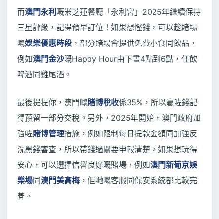
而
澳門永利
嘅米芝蓮餐廳「永利宮」2025年繼續保持
三星評級，記得預早訂位！如果想慳錢，可以趁賭場
嘅
娛樂優惠時段
，部分賭場會提供免費小食同飲品，
例如
澳門金沙
嘅Happy Hour由下晝4點到6點，任飲
啤酒同雞尾酒。
最後提提你，澳門嘅
賭博稅收
係35%，所以贏咗錢記
得預留一部分交稅。另外，2025年開始，澳門政府加
強咗
賭博管理
措施，例如限制每日提款金額同加強反
洗黑錢審查，所以帶錢過關要申報清楚。如果想玩得
安心，可以選擇信譽良好嘅賭場，例如
澳門新葡京娛
樂場
同
澳門美高梅
，佢哋嘅客服同保安系統都比較完
善。