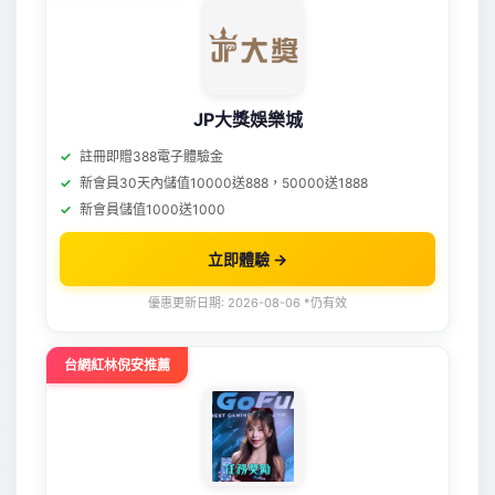
JP大獎娛樂城
註冊即贈388電子體驗金
新會員30天內儲值10000送888，50000送1888
新會員儲值1000送1000
立即體驗 →
優惠更新日期: 2026-08-06 *仍有效
台網紅林倪安推薦