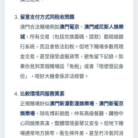
留意支付方式同稅收問題
澳門合法賭場例如
澳門葡京
、
澳門威尼斯人娛樂
城
，所有交易（包括兌換籌碼、提款）都經過銀
行系統，而且會依法扣稅。但地下賭場多數用現
金交易，甚至接受虛擬貨幣，避免留下記錄。如
果你見到某個賭場話「免稅」或者「唔使登記身
份」，咁好大機會係非法經營。
比較環境同服務質素
正規賭場好似
澳門新濠影滙娛樂場
、
澳門新葡京
娛樂場
，除咗博彩遊戲，仲有高級餐廳、購物中
心同娛樂表演，整體環境豪華又安全。但地下賭
場通常地方狹窄，衛生條件差，甚至冇冷氣同消