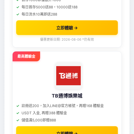
每日首存5000送88，10000送188
每日流水10萬即送288
立即體驗 →
優惠更新日期: 2026-08-06 *仍有效
最高體驗金
TB通博娛樂城
註冊送200，加入LINE@官方帳號，再贈168 體驗金
USDT 入金, 再贈388 體驗金
儲值滿5,000即贈888
立即體驗 →