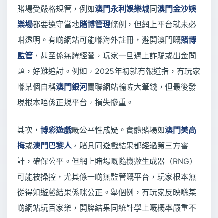
賭場受嚴格規管，例如
澳門永利娛樂城
同
澳門金沙娛
樂場
都要遵守當地
賭博管理
條例，但網上平台就未必
咁透明。有啲網站可能喺海外註冊，避開澳門嘅
賭博
監管
，甚至係無牌經營，玩家一旦遇上詐騙或出金問
題，好難追討。例如，2025年初就有報道指，有玩家
喺某個自稱
澳門銀河
關聯網站輸咗大筆錢，但最後發
現根本唔係正規平台，損失慘重。
其次，
博彩遊戲
嘅公平性成疑。實體賭場如
澳門美高
梅
或
澳門巴黎人
，賭具同遊戲結果都經過第三方審
計，確保公平。但網上賭場嘅隨機數生成器（RNG）
可能被操控，尤其係一啲無監管嘅平台，玩家根本無
從得知遊戲結果係咪公正。舉個例，有玩家反映喺某
啲網站玩百家樂，開牌結果同統計學上嘅概率嚴重不