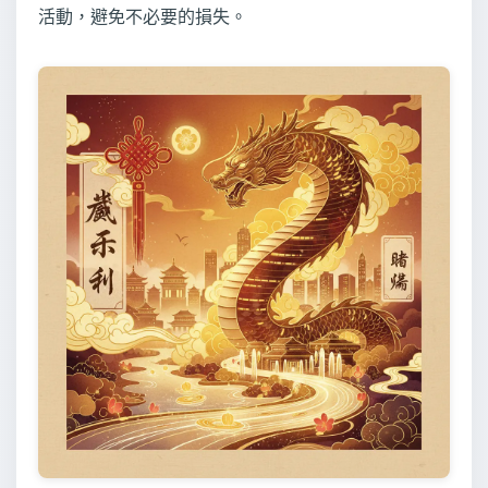
活動，避免不必要的損失。