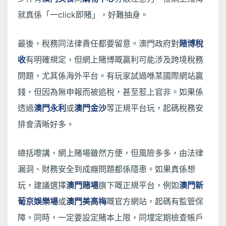
就真係「一click即賭」，好難抽身。
最後，稅務同法律責任都要留意。澳門政府對
賭博稅
收
有明確規定，但網上賭博嘅贏利可能涉及跨境稅務
問題，尤其係海外平台。有玩家試過喺某國際網站贏
錢，但因為無申報而被追稅，甚至惹上官非。如果係
透過
澳門永利
或
澳門金沙
等正規平台玩，起碼稅務安
排會清晰好多。
總括嚟講，網上賭場雖然方便，但風險多多，由法律
漏洞、財務安全到成癮問題都係隱患。如果真係想
玩，建議選擇
澳門賭場
旗下嘅正規平台，例如
澳門新
葡京娛樂場
或
澳門美高梅
嘅官方網站，起碼有監管保
障。同時，一定要設定賭本上限，同埋定期檢查帳戶