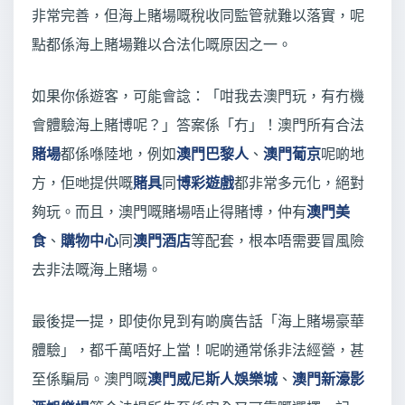
非常完善，但海上賭場嘅稅收同監管就難以落實，呢
點都係海上賭場難以合法化嘅原因之一。
如果你係遊客，可能會諗：「咁我去澳門玩，有冇機
會體驗海上賭博呢？」答案係「冇」！澳門所有合法
賭場
都係喺陸地，例如
澳門巴黎人
、
澳門葡京
呢啲地
方，佢哋提供嘅
賭具
同
博彩遊戲
都非常多元化，絕對
夠玩。而且，澳門嘅賭場唔止得賭博，仲有
澳門美
食
、
購物中心
同
澳門酒店
等配套，根本唔需要冒風險
去非法嘅海上賭場。
最後提一提，即使你見到有啲廣告話「海上賭場豪華
體驗」，都千萬唔好上當！呢啲通常係非法經營，甚
至係騙局。澳門嘅
澳門威尼斯人娛樂城
、
澳門新濠影