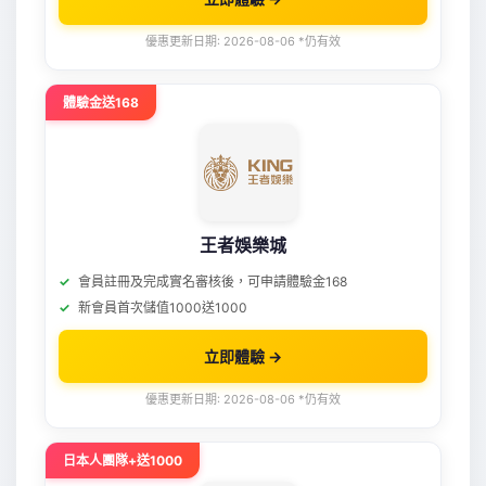
優惠更新日期: 2026-08-06 *仍有效
體驗金送168
王者娛樂城
會員註冊及完成實名審核後，可申請體驗金168
新會員首次儲值1000送1000
立即體驗 →
優惠更新日期: 2026-08-06 *仍有效
日本人團隊+送1000