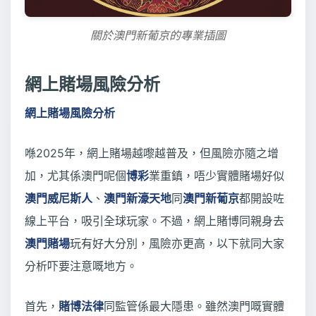
關於澳門新葡京的專業插圖
網上賭場風險分析
網上賭場風險分析
喺2025年，網上賭場越嚟越普及，但風險亦隨之增
加，尤其係澳門呢個
博彩
業重鎮，唔少實體賭場好似
澳門威尼斯人
、
澳門新濠天地
同
澳門新葡京
都開設咗
線上平台，吸引全球玩家。不過，網上賭博同親身去
澳門賭場
玩有好大分別，風險亦更高，以下就同大家
分析吓要注意嘅地方。
首先，
賭博法律
同監管係最大隱患。雖然澳門嘅實體