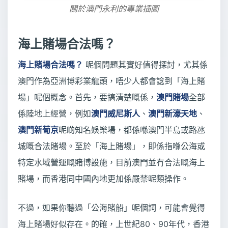
關於澳門永利的專業插圖
海上賭場合法嗎？
海上賭場合法嗎？
呢個問題其實好值得探討，尤其係
澳門作為亞洲博彩業龍頭，唔少人都會諗到「海上賭
場」呢個概念。首先，要搞清楚嘅係，
澳門賭場
全部
係陸地上經營，例如
澳門威尼斯人
、
澳門新濠天地
、
澳門新葡京
呢啲知名娛樂場，都係喺澳門半島或路氹
城嘅合法賭場。至於「海上賭場」，即係指喺公海或
特定水域營運嘅賭博設施，目前澳門並冇合法嘅海上
賭場，而香港同中國內地更加係嚴禁呢類操作。
不過，如果你聽過「公海賭船」呢個詞，可能會覺得
海上賭場好似存在。的確，上世紀80、90年代，香港