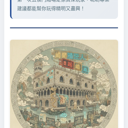
建議都能幫你玩得精明又盡興！