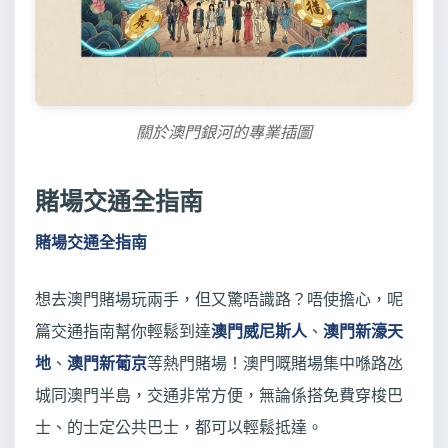
關於澳門銀河的專業插圖
賭場交通全指南
賭場交通全指南
想去澳門賭場玩兩手，但又驚唔識路？唔使擔心，呢
篇交通指南幫你輕鬆到達
澳門威尼斯人
、
澳門新濠天
地
、
澳門新葡京
等熱門賭場！澳門嘅賭場集中喺路氹
城同澳門半島，交通非常方便，無論係搭免費穿梭巴
士、的士定公共巴士，都可以輕鬆抵達。