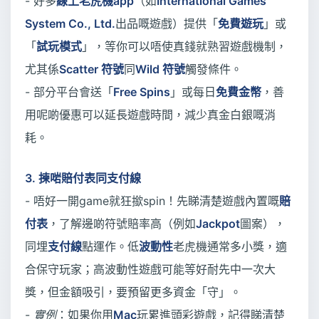
- 好多
線上老虎機app
（如
International Games
System Co., Ltd.
出品嘅遊戲）提供「
免費遊玩
」或
「
試玩模式
」，等你可以唔使真錢就熟習遊戲機制，
尤其係
Scatter 符號
同
Wild 符號
觸發條件。
- 部分平台會送「
Free Spins
」或每日
免費金幣
，善
用呢啲優惠可以延長遊戲時間，減少真金白銀嘅消
耗。
3. 揀啱賠付表同支付線
- 唔好一開game就狂撳spin！先睇清楚遊戲內置嘅
賠
付表
，了解邊啲符號賠率高（例如
Jackpot
圖案），
同埋
支付線
點運作。低
波動性
老虎機通常多小獎，適
合保守玩家；高波動性遊戲可能等好耐先中一次大
獎，但金額吸引，要預留更多資金「守」。
-
實例
：如果你用
Mac
玩累進頭彩遊戲，記得睇清楚