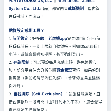
PLAYSTUDIOS US, LLC
或
International Games
System Co., Ltd.
出品）都會內置
戒斷機制
，幫你管
理遊戲時間同洗費。
點樣設定戒斷工具？
1.
時間鎖定
：好多
線上老虎機app
會畀你自訂每日/每
週遊玩時長，一到上限就自動鎖帳。例如你set每日1
小時，系統會彈通知提醒，甚至強制登出。
2.
存款限制
：可以預設每月充值上限，避免追數心
態。部分平台仲會分析你嘅
資金管理
習慣，如果偵測
到異常（例如短時間內狂入錢），會暫停交易並建議
你冷靜。
3.
自我排除（Self-Exclusion）
：最嚴格嘅選項，直
接暫停帳戶一段時間（由7日到永久不等），適合覺得
自己開始失控嘅玩家。