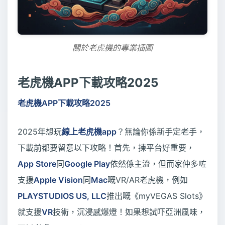
關於老虎機的專業插圖
老虎機APP下載攻略2025
老虎機APP下載攻略2025
2025年想玩
線上老虎機app
？無論你係新手定老手，
下載前都要留意以下攻略！首先，揀平台好重要，
App Store
同
Google Play
依然係主流，但而家仲多咗
支援
Apple Vision
同
Mac
嘅VR/AR老虎機，例如
PLAYSTUDIOS US, LLC
推出嘅《myVEGAS Slots》
就支援
VR
技術，沉浸感爆燈！如果想試吓亞洲風味，