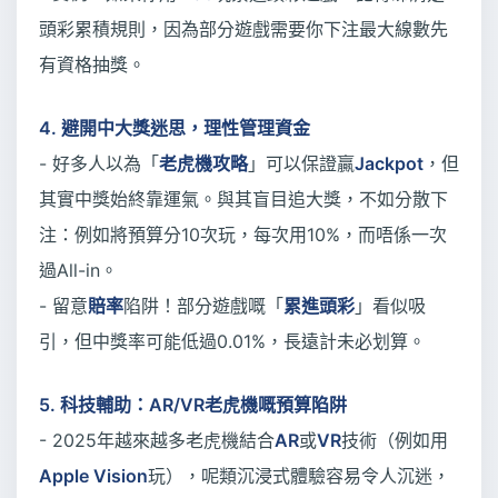
頭彩累積規則，因為部分遊戲需要你下注最大線數先
有資格抽獎。
4. 避開中大獎迷思，理性管理資金
- 好多人以為「
老虎機攻略
」可以保證贏
Jackpot
，但
其實中獎始終靠運氣。與其盲目追大獎，不如分散下
注：例如將預算分10次玩，每次用10%，而唔係一次
過All-in。
- 留意
賠率
陷阱！部分遊戲嘅「
累進頭彩
」看似吸
引，但中獎率可能低過0.01%，長遠計未必划算。
5. 科技輔助：AR/VR老虎機嘅預算陷阱
- 2025年越來越多老虎機結合
AR
或
VR
技術（例如用
Apple Vision
玩），呢類沉浸式體驗容易令人沉迷，