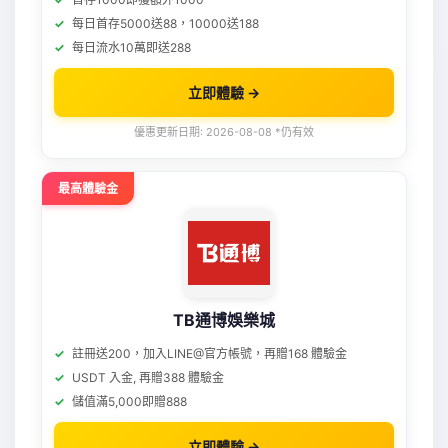
每日首存5000送88，10000送188
每日流水10萬即送288
立即體驗 →
優惠更新日期: 2026-08-08 *仍有效
最高體驗金
TB通博娛樂城
註冊送200，加入LINE@官方帳號，再贈168 體驗金
USDT 入金, 再贈388 體驗金
儲值滿5,000即贈888
立即體驗 →