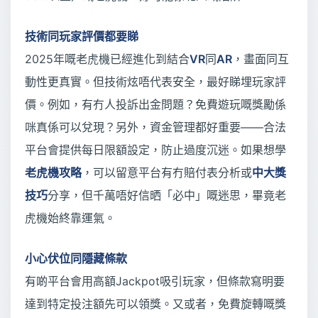
技術同玩家評價都要睇
2025年嘅老虎機已經進化到結合
VR
同
AR
，畫面同互
動性更真實。但技術炫唔代表安全，最好睇埋玩家評
價。例如，有冇人投訴出金問題？免費遊玩嘅獎勵係
咪真係可以兌現？另外，資金管理都好重要——合法
平台會提供每日限額設定，防止過度沉迷。如果想學
老虎機攻略
，可以留意平台有冇賠付表分析或
中大獎
技巧
分享，但千萬唔好信晒「必中」嘅迷思，畢竟老
虎機始終靠運氣。
小心伏位同隱藏條款
有啲平台會用高額Jackpot吸引玩家，但條款寫明要
達到特定投注額先可以領獎。又或者，免費旋轉嘅獎