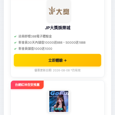
JP大獎娛樂城
註冊即贈388電子體驗金
新會員30天內儲值10000送888，50000送1888
新會員儲值1000送1000
立即體驗 →
優惠更新日期: 2026-08-08 *仍有效
台網紅林倪安推薦