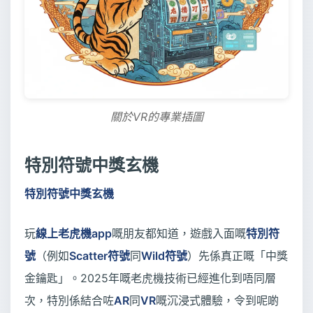
關於VR的專業插圖
特別符號中獎玄機
特別符號中獎玄機
玩
線上老虎機app
嘅朋友都知道，遊戲入面嘅
特別符
號
（例如
Scatter符號
同
Wild符號
）先係真正嘅「中獎
金鑰匙」。2025年嘅老虎機技術已經進化到唔同層
次，特別係結合咗
AR
同
VR
嘅沉浸式體驗，令到呢啲