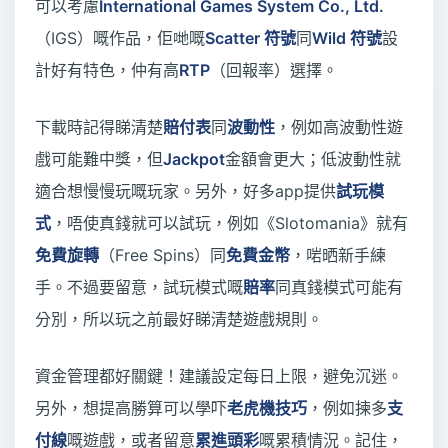
可以考慮
International Games System Co., Ltd.
（IGS）嘅作品，佢哋嘅
Scatter 符號
同
Wild 符號
設
計好有特色，仲有高
RTP
（回報率）選擇。
下載時記得睇清楚
賠付表
同
波動性
，例如高波動性遊
戲可能難中獎，但
Jackpot
金額會更大；低波動性就
適合想慢慢玩嘅玩家。另外，好多app提供
試玩模
式
，唔使真錢就可以試玩，例如《Slotomania》就有
免費旋轉
（Free Spins）同
免費金幣
，啱晒新手練
手。不過要留意，試玩模式嘅
賠率
同真錢模式可能有
分別，所以玩之前最好睇清楚遊戲規則。
資金管理都好關鍵！建議設定每日上限，避免沉迷。
另外，想提高勝算可以學吓
老虎機技巧
，例如揀多
支
付線
嘅遊戲，或者留意
累進頭彩
嘅累積情況。記住，