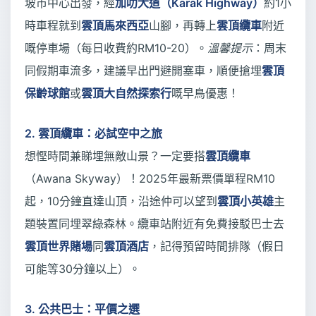
坡市中心出發，經
加叻大道（Karak Highway）
約1小
時車程就到
雲頂馬來西亞
山腳，再轉上
雲頂纜車
附近
嘅停車場（每日收費約RM10-20）。
溫馨提示
：周末
同假期車流多，建議早出門避開塞車，順便搶埋
雲頂
保齡球館
或
雲頂大自然探索行
嘅早鳥優惠！
2. 雲頂纜車：必試空中之旅
想慳時間兼睇埋無敵山景？一定要搭
雲頂纜車
（Awana Skyway）！2025年最新票價單程RM10
起，10分鐘直達山頂，沿途仲可以望到
雲頂小英雄
主
題裝置同埋翠綠森林。纜車站附近有免費接駁巴士去
雲頂世界賭場
同
雲頂酒店
，記得預留時間排隊（假日
可能等30分鐘以上）。
3. 公共巴士：平價之選