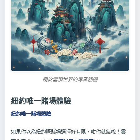
關於雲頂世界的專業插圖
紐約唯一賭場體驗
紐約唯一賭場體驗
如果你以為紐約嘅賭場選擇好有限，咁你就錯啦！雲