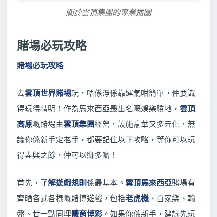
關於雲頂集團的專業插圖
賭場必玩攻略
賭場必玩攻略
去
雲頂世界賭場
玩，唔係淨係靠運氣咁簡單，仲要識
得玩得精明！作為馬來西亞最出名嘅娛樂勝地，
雲頂
高原
嘅賭場由
雲頂集團
經營，設施豪華又多元化，無
論你係新手定老手，都要記住以下攻略，等你可以玩
得盡興之餘，仲可以賺多啲！
首先，
了解遊戲規則
係最基本。
雲頂馬來西亞
賭場有
齊晒各式各樣嘅賭博遊戲，包括
老虎機
、百家樂、輪
盤、廿一點同埋
體育博彩
。如果你係新手，建議先玩