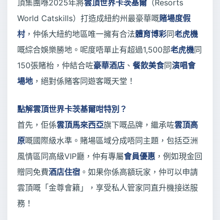
頂集團喺2025年將
雲頂世界卡茨基爾
（Resorts
World Catskills）打造成紐約州最豪華嘅
賭場度假
村
，仲係大紐約地區唯一擁有合法
體育博彩
同
老虎機
嘅綜合娛樂勝地。呢度唔單止有超過1,500部
老虎機
同
150張賭枱，仲結合咗
豪華酒店
、
餐飲美食
同
演唱會
場地
，絕對係賭客同遊客嘅天堂！
點解雲頂世界卡茨基爾咁特別？
首先，佢係
雲頂馬來西亞
旗下嘅品牌，繼承咗
雲頂高
原
嘅國際級水準。賭場區域分成唔同主題，包括亞洲
風情區同高級VIP廳，仲有專屬
會員優惠
，例如現金回
贈同免費
酒店住宿
。如果你係高額玩家，仲可以申請
雲頂嘅「金尊會籍」，享受私人管家同直升機接送服
務！