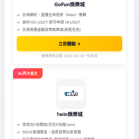
GoFun娛樂城
台灣網紅、直播主林倪安（Nian）推薦
首存100 USDT 即可申請 18 USDT
台灣首選虛擬貨幣娛樂城(高匿名性)
立即體驗 →
優惠更新日期: 2026-08-06 *仍有效
Av界大金主
1win娛樂城
常常在P站贊助(可在P站搜1win)
500%首儲獎金，加密貨幣玩家首選