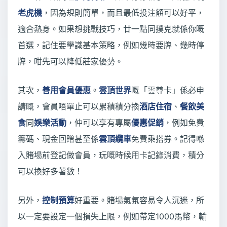
老虎機
，因為規則簡單，而且最低投注額可以好平，
適合熱身。如果想挑戰技巧，廿一點同撲克就係你嘅
首選，記住要學識基本策略，例如幾時要牌、幾時停
牌，咁先可以降低莊家優勢。
其次，
善用會員優惠
。
雲頂世界
嘅「雲尊卡」係必申
請嘅，會員唔單止可以累積積分換
酒店住宿
、
餐飲美
食
同
娛樂活動
，仲可以享有專屬
優惠促銷
，例如免費
籌碼、現金回贈甚至係
雲頂纜車
免費乘搭券。記得喺
入賭場前登記做會員，玩嘅時候用卡記錄消費，積分
可以換好多著數！
另外，
控制預算
好重要。賭場氣氛容易令人沉迷，所
以一定要設定一個損失上限，例如帶定1000馬幣，輸