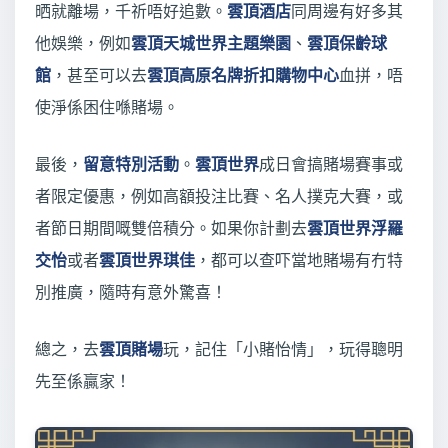
晒就離場，千祈唔好追數。
雲頂酒店
同周邊有好多其
他娛樂，例如
雲頂天城世界主題樂園
、
雲頂保齡球
館
，甚至可以去
雲頂高原名牌折扣購物中心
血拼，唔
使淨係困住喺賭場。
最後，
留意特別活動
。
雲頂世界
成日會搞賭場賽事或
者限定優惠，例如高額投注比賽、名人撲克大賽，或
者節日期間嘅雙倍積分。如果你計劃去
雲頂世界浮羅
交怡
或者
雲頂世界琪佳
，都可以查吓當地賭場有冇特
別推廣，隨時有意外驚喜！
總之，去
雲頂賭場
玩，記住「小賭怡情」，玩得聰明
先至係贏家！