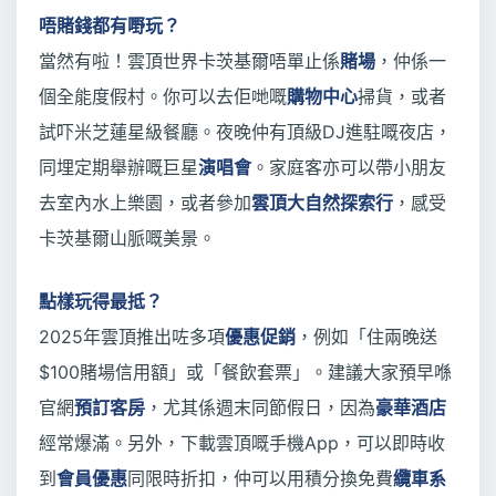
唔賭錢都有嘢玩？
當然有啦！雲頂世界卡茨基爾唔單止係
賭場
，仲係一
個全能度假村。你可以去佢哋嘅
購物中心
掃貨，或者
試吓米芝蓮星級餐廳。夜晚仲有頂級DJ進駐嘅夜店，
同埋定期舉辦嘅巨星
演唱會
。家庭客亦可以帶小朋友
去室內水上樂園，或者參加
雲頂大自然探索行
，感受
卡茨基爾山脈嘅美景。
點樣玩得最抵？
2025年雲頂推出咗多項
優惠促銷
，例如「住兩晚送
$100賭場信用額」或「餐飲套票」。建議大家預早喺
官網
預訂客房
，尤其係週末同節假日，因為
豪華酒店
經常爆滿。另外，下載雲頂嘅手機App，可以即時收
到
會員優惠
同限時折扣，仲可以用積分換免費
纜車系