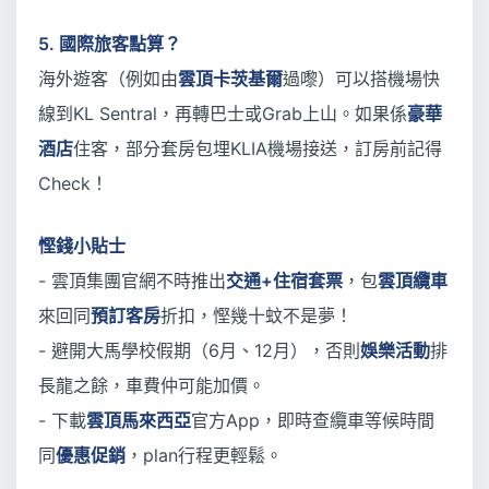
5. 國際旅客點算？
海外遊客（例如由
雲頂卡茨基爾
過嚟）可以搭機場快
線到KL Sentral，再轉巴士或Grab上山。如果係
豪華
酒店
住客，部分套房包埋KLIA機場接送，訂房前記得
Check！
慳錢小貼士
- 雲頂集團官網不時推出
交通+住宿套票
，包
雲頂纜車
來回同
預訂客房
折扣，慳幾十蚊不是夢！
- 避開大馬學校假期（6月、12月），否則
娛樂活動
排
長龍之餘，車費仲可能加價。
- 下載
雲頂馬來西亞
官方App，即時查纜車等候時間
同
優惠促銷
，plan行程更輕鬆。