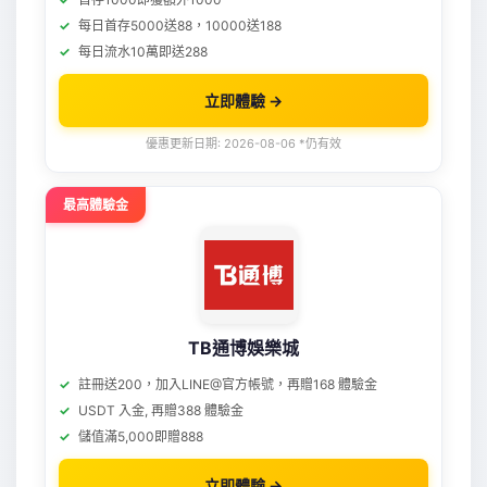
每日首存5000送88，10000送188
每日流水10萬即送288
立即體驗 →
優惠更新日期: 2026-08-06 *仍有效
最高體驗金
TB通博娛樂城
註冊送200，加入LINE@官方帳號，再贈168 體驗金
USDT 入金, 再贈388 體驗金
儲值滿5,000即贈888
立即體驗 →