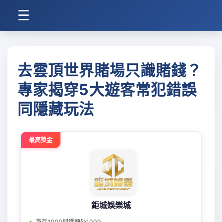
☰
去雲頂世界賭場只識賭錢？
專家揭穿5大遊客常犯錯誤
同隱藏玩法
最高獎金
鉅城娛樂城
首存1000即獲額外1000