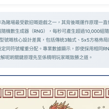
為賭場最受歡迎嘅遊戲之一，其背後嘅運作原理一直係
隨機數生成器（RNG），每秒可產生超過10,000組
型號嘅核心設計差異，包括傳統3軸式、5x5方格佈局
設定同符號權重分配。專業數據顯示，即使採用相同R
，瞭解呢啲關鍵原理先至係精明玩家嘅致勝之道。