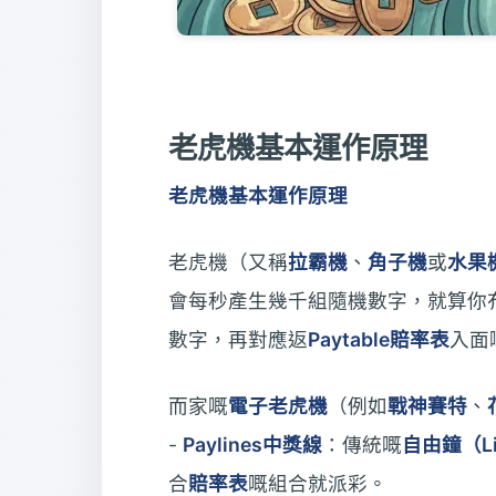
老虎機基本運作原理
老虎機基本運作原理
老虎機（又稱
拉霸機
、
角子機
或
水果
會每秒產生幾千組隨機數字，就算你
數字，再對應返
Paytable賠率表
入面
而家嘅
電子老虎機
（例如
戰神賽特
、
-
Paylines中獎線
：傳統嘅
自由鐘（Lib
合
賠率表
嘅組合就派彩。