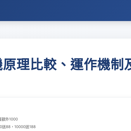
機原理比較、運作機制
獲額外1000
送88，10000送188