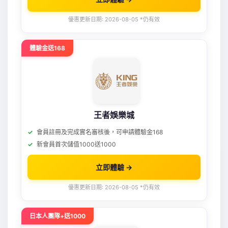
優惠更新日期: 2026-08-05 *仍有效
體驗金送168
王者娛樂城
會員註冊及完成實名審核後，可申請體驗金168
新會員首次儲值1000送1000
立即體驗 →
優惠更新日期: 2026-08-05 *仍有效
日本人團隊+送1000