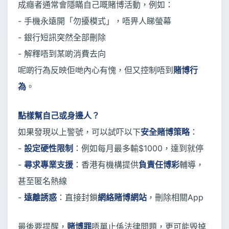
成癮者通常會隱瞞自己嘅賭博活動，例如：
- 手機永遠開「勿擾模式」，唔畀人睇螢幕
- 銀行短訊突然全部刪除
- 解釋唔到某啲消費去向
呢啲行為反映佢哋內心有愧，但又控制唔到
賭博行
為
。
點樣幫自己或身邊人？
如果發現以上警號，可以試吓以下
安全賭博策略
：
-
設定硬性限制
：例如每月最多輸$1000，達到就停
-
尋求專業支援
：香港有機構提供
負責任博彩
輔導，
甚至匿名熱線
-
遠離誘惑
：直接封鎖
網絡賭博網站
，刪除相關App
最後要提醒，
賭博罪
唔單止係法律問題，更可能毁掉