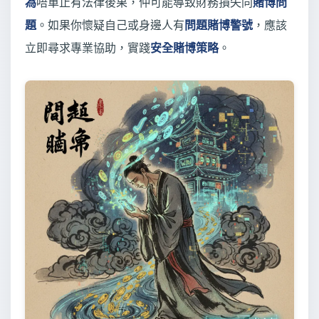
為
唔單止有法律後果，仲可能導致財務損失同
賭博問
題
。如果你懷疑自己或身邊人有
問題賭博警號
，應該
立即尋求專業協助，實踐
安全賭博策略
。