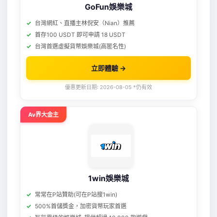
GoFun娛樂城
台灣網紅、直播主林倪安（Nian）推薦
首存100 USDT 即可申請 18 USDT
台灣首選虛擬貨幣娛樂城(高匿名性)
立即體驗 →
優惠更新日期: 2026-08-05 *仍有效
Av界大金主
1win娛樂城
常常在P站贊助(可在P站搜1win)
500%首儲獎金，加密貨幣玩家首選