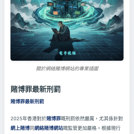
關於網絡賭博網站的專業插圖
賭博罪最新刑罰
賭博罪最新刑罰
2025年香港對於
賭博罪
嘅刑罰依然嚴厲，尤其係針對
網上賭博
同
網絡賭博網站
嘅監管更加嚴格。根據現行