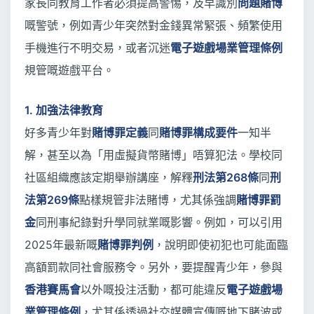
家長同教育工作者必須提高警惕，及早識別
問題賭博
嘅警號，例如青少年突然對金錢異常緊張、頻繁使用
手機進行不明交易，或者沉迷
電子遊戲場業管理條例
規管嘅遊戲平台。
1. 加強法律教育
好多青少年對
賭博罪定義
同
賭博罪構成要件
一知半
解，甚至以為「用虛擬貨幣賭博」唔算犯法。學校同
社區組織應該定期舉辦講座，解釋
刑法第268條
同
刑
法第269條
點樣規管非法賭博，尤其係強調
賭博罪罰
金
同刑事紀錄對升學同就業嘅影響。例如，可以引用
2025年最新嘅
賭博罪判例
，說明即使初犯也可能面臨
高額罰款同社會服務令。另外，要提醒青少年，參與
香港賽馬會
以外嘅投注活動，都可能違反
電子遊戲場
業管理條例
，尤其係透過社交媒體宣傳嘅地下賭波或