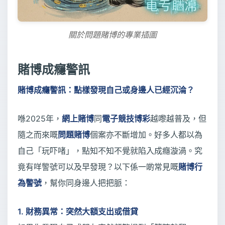
關於問題賭博的專業插圖
賭博成癮警訊
賭博成癮警訊：點樣發現自己或身邊人已經沉淪？
喺2025年，
網上賭博
同
電子競技博彩
越嚟越普及，但
隨之而來嘅
問題賭博
個案亦不斷增加。好多人都以為
自己「玩吓啫」，點知不知不覺就陷入成癮漩渦。究
竟有咩警號可以及早發現？以下係一啲常見嘅
賭博行
為警號
，幫你同身邊人把把脈：
1. 財務異常：突然大額支出或借貸