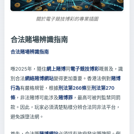
關於電子競技博彩的專業插圖
合法賭場辨識指南
合法賭場辨識指南
喺2025年，隨住
網上賭博
同
電子競技博彩
嘅普及，識
別合法
網絡賭博網站
變得更加重要。香港法例對
賭博
行為
有嚴格規管，根據
刑法第266條
至
刑法第270
條
，非法賭博可能涉及
賭博罪
，最高可被判監禁同罰
款。因此，玩家必須清楚點樣分辨合法同非法平台，
避免誤墮法網。
首先，合法嘅
賭博網站
必須持有政府發出嘅牌照。例