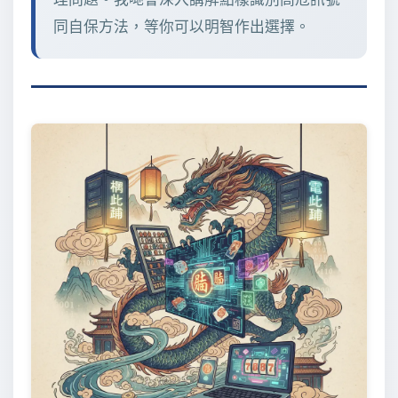
同自保方法，等你可以明智作出選擇。