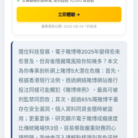
巨無霸級的娛樂城, 提供超過 10,000 款遊戲
立即體驗 →
優惠更新日期: 2026-08-05 *仍有效
隨住科技發展，電子賭博喺2025年變得愈來
愈普及，但背後隱藏嘅風險你知幾多？本文
為你專業剖析網上賭博5大潛在危機：首先，
根據香港現行法例，透過網絡賭博網站進行
投注同樣可能觸犯《賭博條例》，最高可被
判監禁同罰款；其次，超過65%嘅賭博平臺
存在安全漏洞，個人資料同資金隨時被盜
用；更重要係，研究顯示電子賭博成癮速度
比傳統賭場快3倍，容易導致嚴重財務同心
理問題。我哋會深入講解點樣識別高危訊號