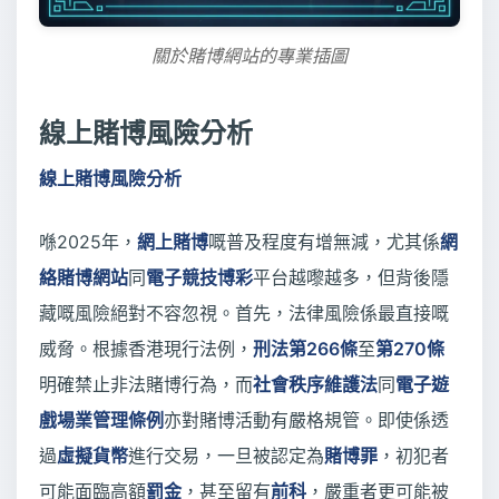
關於賭博網站的專業插圖
線上賭博風險分析
線上賭博風險分析
喺2025年，
網上賭博
嘅普及程度有增無減，尤其係
網
絡賭博網站
同
電子競技博彩
平台越嚟越多，但背後隱
藏嘅風險絕對不容忽視。首先，法律風險係最直接嘅
威脅。根據香港現行法例，
刑法第266條
至
第270條
明確禁止非法賭博行為，而
社會秩序維護法
同
電子遊
戲場業管理條例
亦對賭博活動有嚴格規管。即使係透
過
虛擬貨幣
進行交易，一旦被認定為
賭博罪
，初犯者
可能面臨高額
罰金
，甚至留有
前科
，嚴重者更可能被