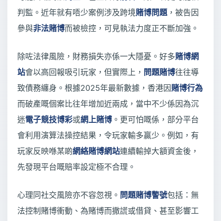
判監。近年就有唔少案例涉及跨境
賭博問題
，被告因
參與
非法賭博
而被檢控，可見執法力度正不斷加強。
除咗法律風險，財務損失亦係一大隱憂。好多
賭博網
站
會以高回報吸引玩家，但實際上，
問題賭博
往往導
致債務纏身。根據2025年最新數據，香港因
賭博行為
而破產嘅個案比往年增加近兩成，當中不少係因為沉
迷
電子競技博彩
或
網上賭博
。更可怕嘅係，部分平台
會利用演算法操控結果，令玩家輸多贏少。例如，有
玩家反映喺某啲
網絡賭博網站
連續輸掉大額資金後，
先發現平台嘅賠率設定極不合理。
心理同社交風險亦不容忽視。
問題賭博警號
包括：無
法控制賭博衝動、為賭博而撒謊或借貸、甚至影響工